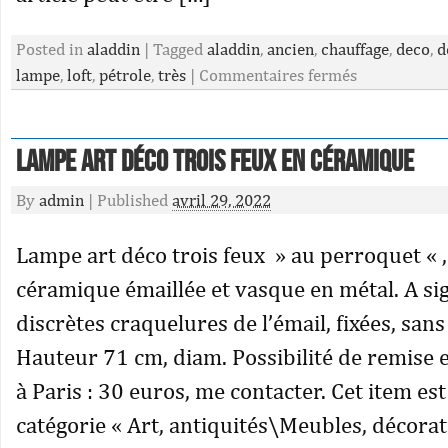
Posted in
aladdin
|
Tagged
aladdin
,
ancien
,
chauffage
,
deco
,
d
lampe
,
loft
,
pétrole
,
très
|
Commentaires fermés
Lampe Art Déco trois feux en céramique
By
admin
|
Published
avril 29, 2022
Lampe art déco trois feux » au perroquet « ,
céramique émaillée et vasque en métal. A si
discrètes craquelures de l’émail, fixées, san
Hauteur 71 cm, diam. Possibilité de remise
à Paris : 30 euros, me contacter. Cet item est
catégorie « Art, antiquités\Meubles, décora