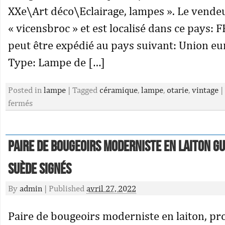
XXe\Art déco\Eclairage, lampes ». Le vendeu
« vicensbroc » et est localisé dans ce pays: FR
peut être expédié au pays suivant: Union e
Type: Lampe de […]
Posted in
lampe
|
Tagged
céramique
,
lampe
,
otarie
,
vintage
|
fermés
Paire de bougeoirs moderniste en laiton G
suède signés
By
admin
|
Published
avril 27, 2022
Paire de bougeoirs moderniste en laiton, p