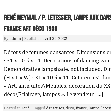
René Meynial / P. Letessier, Lampe aux Dan
France Art Déco 1930
By
admin
|
Published
avril 30, 2022
Décors de femmes dansantes. Dimensions en 
: 31 x 10.5 x 11. Decorations of dancing wo
Demonstrative lampshade, not included. Di
(H x L x W) : 31 x 10.5 x 11. Cet item est dan
« Art, antiquités\Meubles, décoration du X
déco\Eclairage, lampes ». Le vendeur […]
Posted in
rené
|
Tagged
danseuses
,
deco
,
france
,
lampe
,
letes