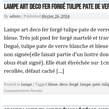
Lampe art deco fer forgé tulipe pate de ve
By
admin
|
Published
février 26, 2024
Lampe art deco fer forgé tulipe pate de verr
bleue. Trés joli pied fer forgé martelé et trava
Degué, tulipe pate de verre blanche et ble
non signée(elle faisait partie d’un lustre don
obus était signé). Elle était ébréchée sur 1cm
recollée, défaut caché […]
Posted in
lampe
|
Tagged
bleue
,
deco
,
forgé
,
lampe
,
pate
,
tuli
Commentaires fermés