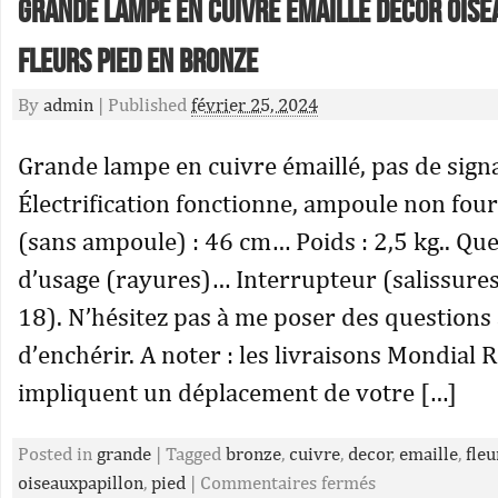
Grande lampe en cuivre émaillé décor ois
fleurs pied en bronze
By
admin
|
Published
février 25, 2024
Grande lampe en cuivre émaillé, pas de sig
Électrification fonctionne, ampoule non four
(sans ampoule) : 46 cm… Poids : 2,5 kg.. Qu
d’usage (rayures)… Interrupteur (salissures
18). N’hésitez pas à me poser des questions
d’enchérir. A noter : les livraisons Mondial 
impliquent un déplacement de votre […]
Posted in
grande
|
Tagged
bronze
,
cuivre
,
decor
,
emaille
,
fleu
oiseauxpapillon
,
pied
|
Commentaires fermés