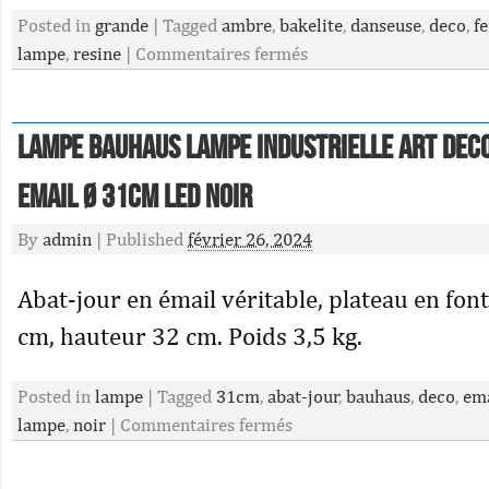
Posted in
grande
|
Tagged
ambre
,
bakelite
,
danseuse
,
deco
,
f
lampe
,
resine
|
Commentaires fermés
LAMPE BAUHAUS LAMPE INDUSTRIELLE ART DEC
EMAIL Ø 31cm LED Noir
By
admin
|
Published
février 26, 2024
Abat-jour en émail véritable, plateau en fon
cm, hauteur 32 cm. Poids 3,5 kg.
Posted in
lampe
|
Tagged
31cm
,
abat-jour
,
bauhaus
,
deco
,
ema
lampe
,
noir
|
Commentaires fermés