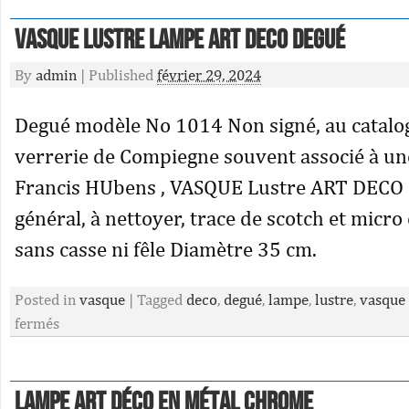
VASQUE Lustre Lampe ART DECO Degué
By
admin
|
Published
février 29, 2024
Degué modèle No 1014 Non signé, au catalo
verrerie de Compiegne souvent associé à u
Francis HUbens , VASQUE Lustre ART DECO B
général, à nettoyer, trace de scotch et micr
sans casse ni fêle Diamètre 35 cm.
Posted in
vasque
|
Tagged
deco
,
degué
,
lampe
,
lustre
,
vasque
fermés
Lampe Art Déco En Métal Chrome