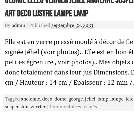
George Leleu Verrier Jehel Ancienne Suspe
Art Deco Lustre Lampe Lamp
By
admin
|
Published
septembre 23, 2021
Elle est en verre pressé moulé à décor de fleu
signée Jéhel (voir photos).. Elle est en bon é
petites égrenure , voir photos).. Mes objets
donc totalement dans leur jus Dimensions. 
cm / Hauteur : 14 cm / Epaisseur : 12 mm /
Tagged
ancienne
,
deco
,
dome
,
george
,
jehel
,
lamp
,
lampe
,
lele
suspension
,
verrier
|
Commentaires fermés