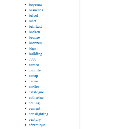
boyreau
branches
bricol
brief
brilliant
broken
bronze
bronzen
btgwj
building
c883
cameo
camille
canap
carins
carlier
catalogue
catherine
ceiling
cement
censlighting
century
céramique