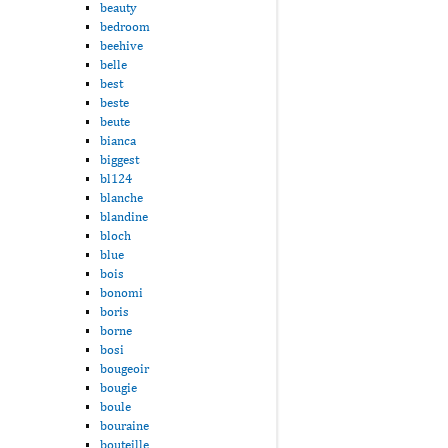
beauty
bedroom
beehive
belle
best
beste
beute
bianca
biggest
bl124
blanche
blandine
bloch
blue
bois
bonomi
boris
borne
bosi
bougeoir
bougie
boule
bouraine
bouteille