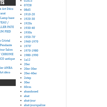
02d15
NTS
07f28
e Art Déco
08d5
carat
1910-20
 Lamp base
1920-30
VEAU /
1920s
LLER PATE
1930-40
UM PIED
1930s
1950-70'
 Cristal
1960-1970
 Pendante
1970'
Pour Salon
1970-1980
T CHROME
1980-1990
CO antique
1a12
20er
ller AMBA
20er-30er
Art déco
20er-40er
2step
30er
60cm
abandoned
abat
abat-jour
abat-jouropaline