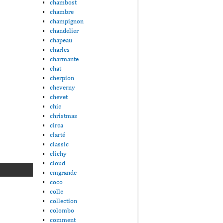
chambost
chambre
champignon
chandelier
chapeau
charles
charmante
chat
cherpion
cheverny
chevet
chic
christmas
circa
clarté
classic
clichy
cloud
cmgrande
coco
colle
collection
colombo
comment