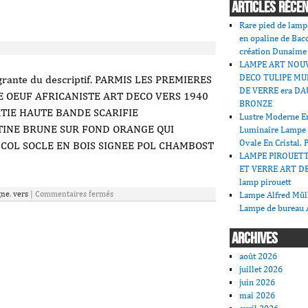
ARTICLES RÉCE
Rare pied de lamp
en opaline de Bac
création Dunaime
LAMPE ART NOU
DECO TULIPE MU
égrante du descriptif. PARMIS LES PREMIERES
DE VERRE era DA
 OEUF AFRICANISTE ART DECO VERS 1940
BRONZE
TIE HAUTE BANDE SCARIFIE
Lustre Moderne En
ATINE BRUNE SUR FOND ORANGE QUI
Luminaire Lampe
Ovale En Cristal, 
U COL SOCLE EN BOIS SIGNEE POL CHAMBOST
LAMPE PIROUET
ET VERRE ART DE
lamp pirouett
gne
,
vers
|
Commentaires fermés
Lampe Alfred Mü
Lampe de bureau 
ARCHIVES
août 2026
juillet 2026
juin 2026
mai 2026