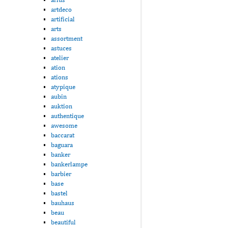
artdeco
artificial
arts
assortment
astuces
atelier
ation
ations
atypique
aubin
auktion
authentique
awesome
baccarat
baguara
banker
bankerlampe
barbier
base
bastel
bauhaus
beau
beautiful