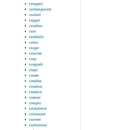
compact
contemporary
coolest
copper
coration
cost
costbelle
cotna
coupe
couvrez
cozy
craquelé
crazy
create
creaties
creation
creative
cremer
crespin
cristallerie
croismare
current
customiser