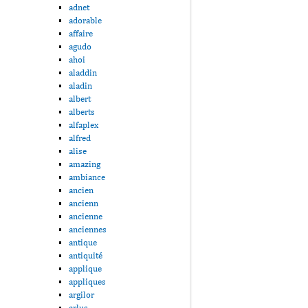
adnet
adorable
affaire
agudo
ahoi
aladdin
aladin
albert
alberts
alfaplex
alfred
alise
amazing
ambiance
ancien
ancienn
ancienne
anciennes
antique
antiquité
applique
appliques
argilor
arlus