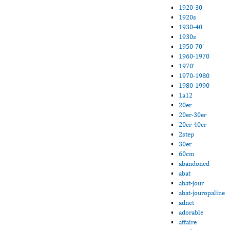
1920-30
1920s
1930-40
1930s
1950-70'
1960-1970
1970'
1970-1980
1980-1990
1a12
20er
20er-30er
20er-40er
2step
30er
60cm
abandoned
abat
abat-jour
abat-jouropaline
adnet
adorable
affaire