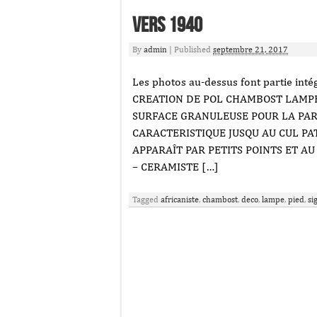
Vers 1940
By
admin
|
Published
septembre 21, 2017
Les photos au-dessus font partie int
CREATION DE POL CHAMBOST LAMPE
SURFACE GRANULEUSE POUR LA PAR
CARACTERISTIQUE JUSQU AU CUL P
APPARAÎT PAR PETITS POINTS ET A
– CERAMISTE […]
Tagged
africaniste
,
chambost
,
deco
,
lampe
,
pied
,
si