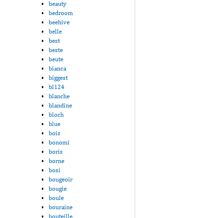
beauty
bedroom
beehive
belle
best
beste
beute
bianca
biggest
bl124
blanche
blandine
bloch
blue
bois
bonomi
boris
borne
bosi
bougeoir
bougie
boule
bouraine
bouteille