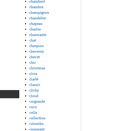
chambost
chambre
champignon
chandelier
chapeau
charles
charmante
chat
cherpion
cheverny
chevet
chic
christmas
circa
clarté
classic
clichy
cloud
cmgrande
coco
colle
collection
colombo
comment