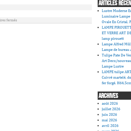
ARTICLES RÉCE
Lustre Moderne En
Luminaire Lampe
res fermés
Ovale En Cristal, 
LAMPE PIROUET
ET VERRE ART DE
lamp pirouett
Lampe Alfred Mü
Lampe de bureau 
Tulipe Pate De V
Art Deco/nouveau
Lampe Lustre
LAMPE tulipe AR
Cuivré martelé, do
fer forgé. H64,5c
ARCHIVES
août 2026
juillet 2026
juin 2026
mai 2026
avril 2026