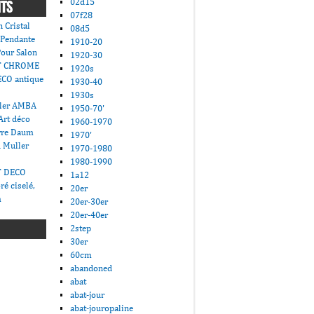
02d15
NTS
07f28
 Cristal
08d5
 Pendante
1910-20
Pour Salon
1920-30
T CHROME
1920s
CO antique
1930-40
1930s
ller AMBA
1950-70'
Art déco
1960-1970
erre Daum
1970'
 Muller
1970-1980
1980-1990
T DECO
1a12
ré ciselé,
20er
m
20er-30er
20er-40er
2step
30er
60cm
abandoned
abat
abat-jour
abat-jouropaline