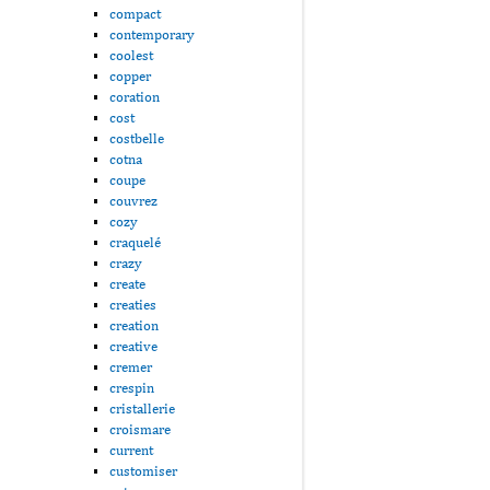
compact
contemporary
coolest
copper
coration
cost
costbelle
cotna
coupe
couvrez
cozy
craquelé
crazy
create
creaties
creation
creative
cremer
crespin
cristallerie
croismare
current
customiser