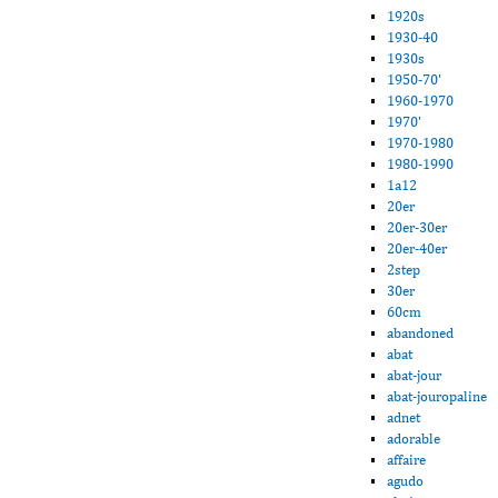
1920s
1930-40
1930s
1950-70'
1960-1970
1970'
1970-1980
1980-1990
1a12
20er
20er-30er
20er-40er
2step
30er
60cm
abandoned
abat
abat-jour
abat-jouropaline
adnet
adorable
affaire
agudo