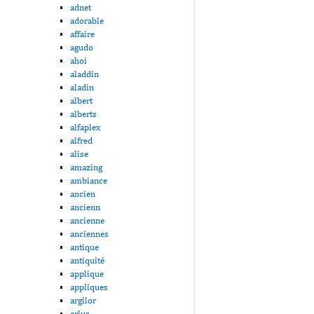
adnet
adorable
affaire
agudo
ahoi
aladdin
aladin
albert
alberts
alfaplex
alfred
alise
amazing
ambiance
ancien
ancienn
ancienne
anciennes
antique
antiquité
applique
appliques
argilor
arlus