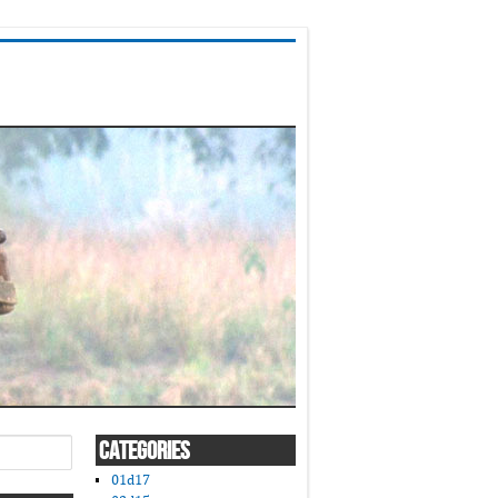
CATEGORIES
01d17