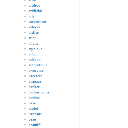
artdeco
artificial
arts
assortment
astuces
atelier
ation
ations
atypique
aubin
auktion
authentique
awesome
baccarat
baguara
banker
bankerlampe
barbier
base
bastel
bauhaus
beau
beautiful