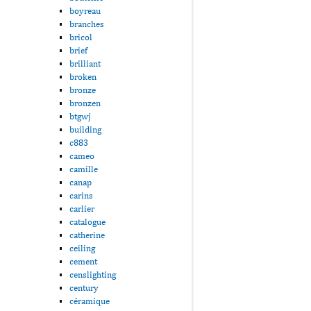
boyreau
branches
bricol
brief
brilliant
broken
bronze
bronzen
btgwj
building
c883
cameo
camille
canap
carins
carlier
catalogue
catherine
ceiling
cement
censlighting
century
céramique