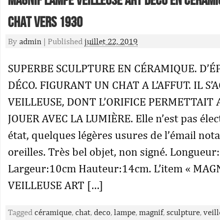
Magnif Lampe Veilleuse Art Deco En Ceram
Chat Vers 1930
By
admin
|
Published
juillet 22, 2019
SUPERBE SCULPTURE EN CÉRAMIQUE. D’É
DÉCO. FIGURANT UN CHAT A L’AFFUT. IL S’
VEILLEUSE, DONT L’ORIFICE PERMETTAIT 
JOUER AVEC LA LUMIÈRE. Elle n’est pas élect
état, quelques légères usures de l’émail no
oreilles. Très bel objet, non signé. Longueu
Largeur:10cm Hauteur:14cm. L’item « MA
VEILLEUSE ART […]
Tagged
céramique
,
chat
,
deco
,
lampe
,
magnif
,
sculpture
,
veil