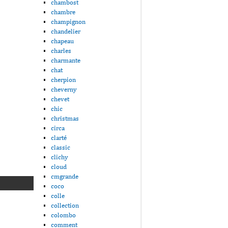
chambost
chambre
champignon
chandelier
chapeau
charles
charmante
chat
cherpion
cheverny
chevet
chic
christmas
circa
clarté
classic
clichy
cloud
cmgrande
coco
colle
collection
colombo
comment