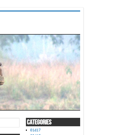
CATEGORIES
01d17