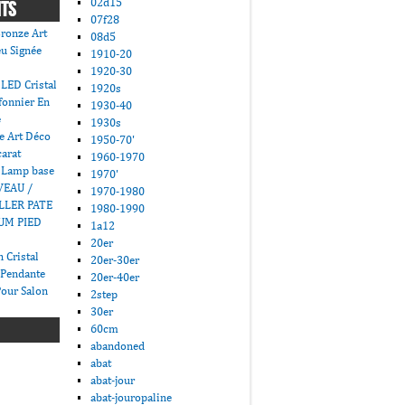
02d15
NTS
07f28
ronze Art
08d5
u Signée
1910-20
1920-30
LED Cristal
1920s
fonnier En
1930-40
e
1930s
e Art Déco
1950-70'
carat
1960-1970
 Lamp base
1970'
VEAU /
1970-1980
LLER PATE
1980-1990
UM PIED
1a12
20er
 Cristal
20er-30er
 Pendante
20er-40er
Pour Salon
2step
30er
60cm
abandoned
abat
abat-jour
abat-jouropaline