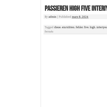
Passieren High Five Inter
By
admin
|
Published
mars 8, 2024
Tagged
diese
,
einrichten
,
fehler
,
five
,
high
,
interiye
fermés