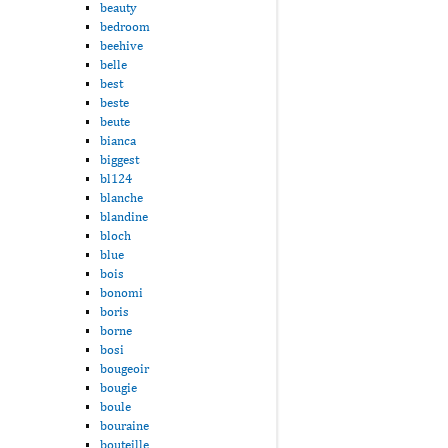
beauty
bedroom
beehive
belle
best
beste
beute
bianca
biggest
bl124
blanche
blandine
bloch
blue
bois
bonomi
boris
borne
bosi
bougeoir
bougie
boule
bouraine
bouteille