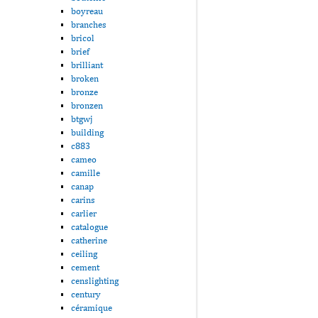
boyreau
branches
bricol
brief
brilliant
broken
bronze
bronzen
btgwj
building
c883
cameo
camille
canap
carins
carlier
catalogue
catherine
ceiling
cement
censlighting
century
céramique