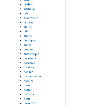
artdeco
artificial
arts
assortment
astuces
atelier
ation
ations
atypique
aubin
auktion
authentique
awesome
baccarat
baguara
banker
bankerlampe
barbier
base
bastel
bauhaus
beau
beautiful