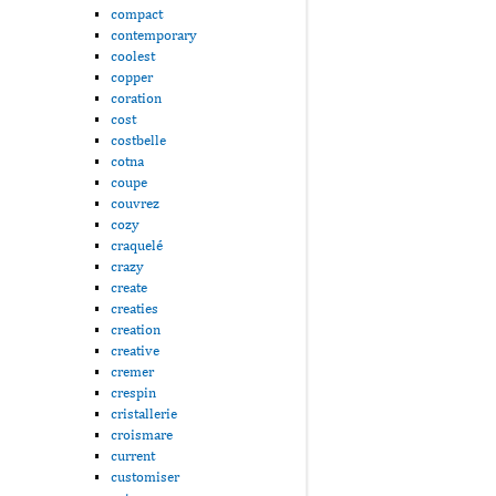
compact
contemporary
coolest
copper
coration
cost
costbelle
cotna
coupe
couvrez
cozy
craquelé
crazy
create
creaties
creation
creative
cremer
crespin
cristallerie
croismare
current
customiser