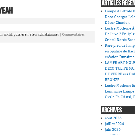
ARTICLES RÉCE
iyeah
Lampe A Petrole B
Deco Georges Lele
Décor Chardon
Lustre Moderne À 
De Luxe 2 En 1pla
ah
,
nicht
,
passieren
,
rfen
,
schlafzimmer
|
Commentaires
Cristal Dorée Bas
Rare pied de lamp
en opaline de Bac
création Dunaime
LAMPE ART NOU
DECO TULIPE MU
DE VERRE era DA
BRONZE
Lustre Moderne En
Luminaire Lampe
Ovale En Cristal, 
ARCHIVES
août 2026
juillet 2026
juin 2026