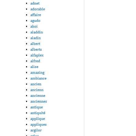
adnet
adorable
affaire
agudo
ahoi
aladdin
aladin
albert
alberts
alfaplex
alfred
alise
amazing
ambiance
ancien
ancienn
ancienne
anciennes
antique
antiquité
applique
appliques
argilor
arlus