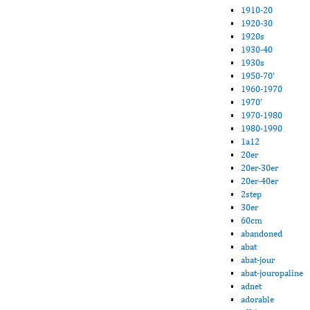
1910-20
1920-30
1920s
1930-40
1930s
1950-70'
1960-1970
1970'
1970-1980
1980-1990
1a12
20er
20er-30er
20er-40er
2step
30er
60cm
abandoned
abat
abat-jour
abat-jouropaline
adnet
adorable