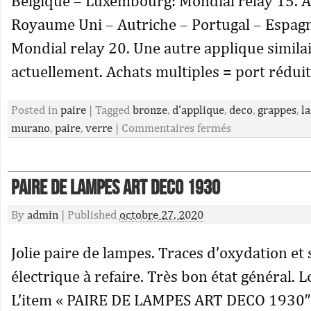
Belgique – Luxembourg: Mondial relay 15. 
Royaume Uni – Autriche – Portugal – Espagne
Mondial relay 20. Une autre applique simila
actuellement. Achats multiples = port réduit
Posted in
paire
|
Tagged
bronze
,
d'applique
,
deco
,
grappes
,
l
murano
,
paire
,
verre
|
Commentaires fermés
Paire De Lampes Art Deco 1930
By
admin
|
Published
octobre 27, 2020
Jolie paire de lampes. Traces d’oxydation et
électrique à refaire. Très bon état général. 
L’item « PAIRE DE LAMPES ART DECO 1930″ 