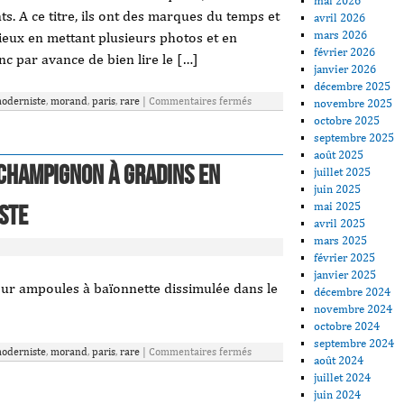
mai 2026
s. A ce titre, ils ont des marques du temps et
avril 2026
mars 2026
ieux en mettant plusieurs photos et en
février 2026
nc par avance de bien lire le […]
janvier 2026
décembre 2025
oderniste
,
morand
,
paris
,
rare
|
Commentaires fermés
novembre 2025
octobre 2025
septembre 2025
août 2025
champignon à gradins en
juillet 2025
juin 2025
mai 2025
ste
avril 2025
mars 2025
février 2025
janvier 2025
our ampoules à baïonnette dissimulée dans le
décembre 2024
novembre 2024
octobre 2024
septembre 2024
oderniste
,
morand
,
paris
,
rare
|
Commentaires fermés
août 2024
juillet 2024
juin 2024