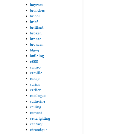
boyreau
branches
bricol
brief
brilliant
broken
bronze
bronzen
btgwj
building
c883
cameo
camille
canap
carins
carlier
catalogue
catherine
ceiling
cement
censlighting
century
céramique