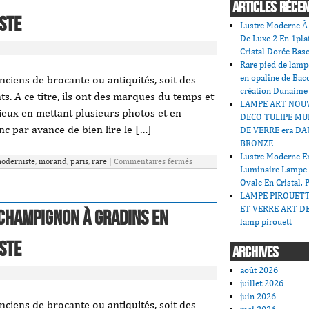
ARTICLES RÉCE
ste
Lustre Moderne À 
De Luxe 2 En 1pla
Cristal Dorée Bas
Rare pied de lamp
en opaline de Bac
nciens de brocante ou antiquités, soit des
création Dunaime
s. A ce titre, ils ont des marques du temps et
LAMPE ART NOU
ieux en mettant plusieurs photos et en
DECO TULIPE MU
nc par avance de bien lire le […]
DE VERRE era DA
BRONZE
Lustre Moderne En
oderniste
,
morand
,
paris
,
rare
|
Commentaires fermés
Luminaire Lampe
Ovale En Cristal, 
LAMPE PIROUET
ET VERRE ART DE
champignon à gradins en
lamp pirouett
ste
ARCHIVES
août 2026
juillet 2026
juin 2026
nciens de brocante ou antiquités, soit des