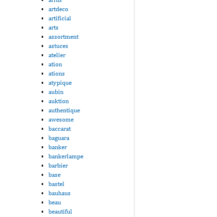
artdeco
artificial
arts
assortment
astuces
atelier
ation
ations
atypique
aubin
auktion
authentique
awesome
baccarat
baguara
banker
bankerlampe
barbier
base
bastel
bauhaus
beau
beautiful