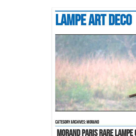
Lampe art deco
Category Archives:
morand
MORAND PARIS Rare lampe 