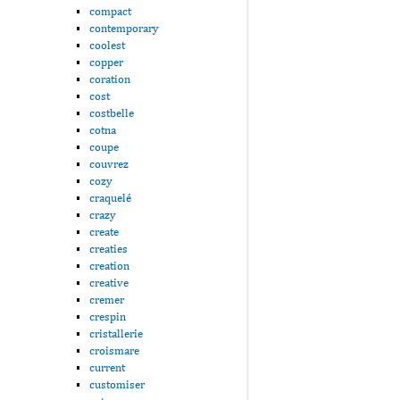
compact
contemporary
coolest
copper
coration
cost
costbelle
cotna
coupe
couvrez
cozy
craquelé
crazy
create
creaties
creation
creative
cremer
crespin
cristallerie
croismare
current
customiser