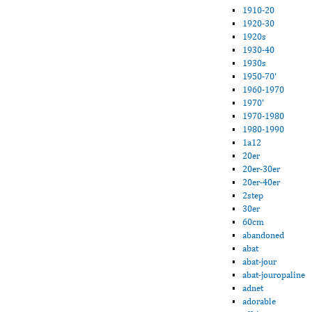
1910-20
1920-30
1920s
1930-40
1930s
1950-70'
1960-1970
1970'
1970-1980
1980-1990
1a12
20er
20er-30er
20er-40er
2step
30er
60cm
abandoned
abat
abat-jour
abat-jouropaline
adnet
adorable