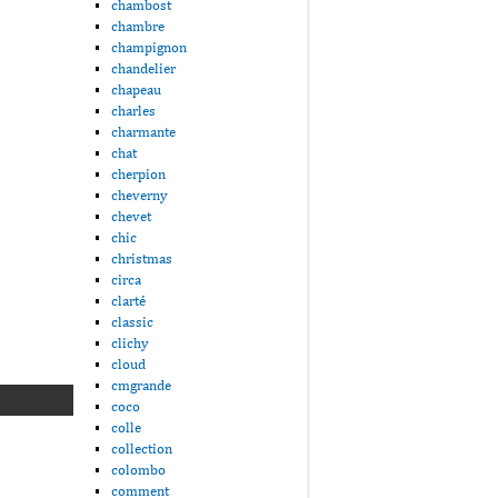
chambost
chambre
champignon
chandelier
chapeau
charles
charmante
chat
cherpion
cheverny
chevet
chic
christmas
circa
clarté
classic
clichy
cloud
cmgrande
coco
colle
collection
colombo
comment