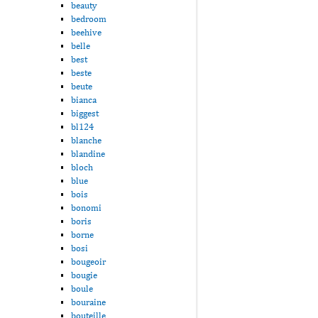
beauty
bedroom
beehive
belle
best
beste
beute
bianca
biggest
bl124
blanche
blandine
bloch
blue
bois
bonomi
boris
borne
bosi
bougeoir
bougie
boule
bouraine
bouteille