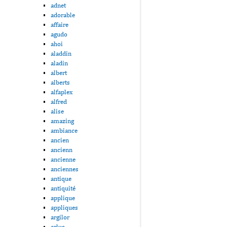
adnet
adorable
affaire
agudo
ahoi
aladdin
aladin
albert
alberts
alfaplex
alfred
alise
amazing
ambiance
ancien
ancienn
ancienne
anciennes
antique
antiquité
applique
appliques
argilor
arlus