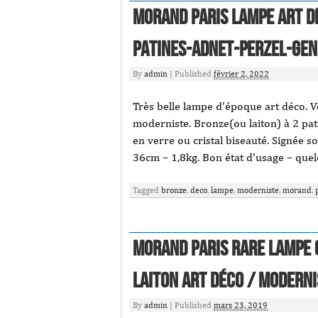
MORAND PARIS lampe Art D
patines-adnet-perzel-gen
By
admin
|
Published
février 2, 2022
Très belle lampe d’époque art déco. V
moderniste. Bronze(ou laiton) à 2 pat
en verre ou cristal biseauté. Signée 
36cm – 1,8kg. Bon état d’usage – que
Tagged
bronze
,
deco
,
lampe
,
moderniste
,
morand
,
MORAND PARIS Rare lampe 
laiton Art Déco / Moderni
By
admin
|
Published
mars 23, 2019