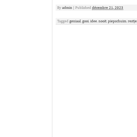
By
admin
|
Published
décembre 21, 2023
Tagged
geniaal
,
gooi
,
idee
,
nooit
,
piepschuim
,
restje