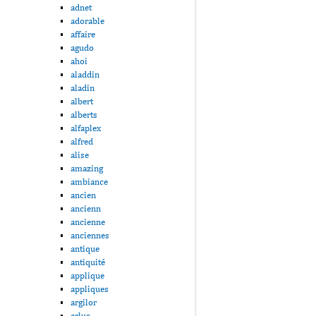
adnet
adorable
affaire
agudo
ahoi
aladdin
aladin
albert
alberts
alfaplex
alfred
alise
amazing
ambiance
ancien
ancienn
ancienne
anciennes
antique
antiquité
applique
appliques
argilor
arlus