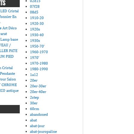
02d15
NTS
07f28
LED Cristal
08d5
fonnier En
1910-20
e
1920-30
e Art Déco
1920s
carat
1930-40
 Lamp base
1930s
VEAU /
1950-70'
LLER PATE
1960-1970
UM PIED
1970'
1970-1980
 Cristal
1980-1990
 Pendante
1a12
Pour Salon
20er
T CHROME
20er-30er
CO antique
20er-40er
2step
30er
60cm
abandoned
abat
abat-jour
abat-jouropaline