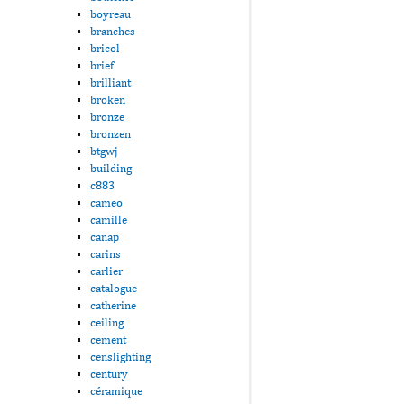
boyreau
branches
bricol
brief
brilliant
broken
bronze
bronzen
btgwj
building
c883
cameo
camille
canap
carins
carlier
catalogue
catherine
ceiling
cement
censlighting
century
céramique