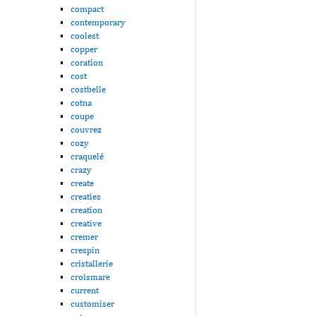
compact
contemporary
coolest
copper
coration
cost
costbelle
cotna
coupe
couvrez
cozy
craquelé
crazy
create
creaties
creation
creative
cremer
crespin
cristallerie
croismare
current
customiser