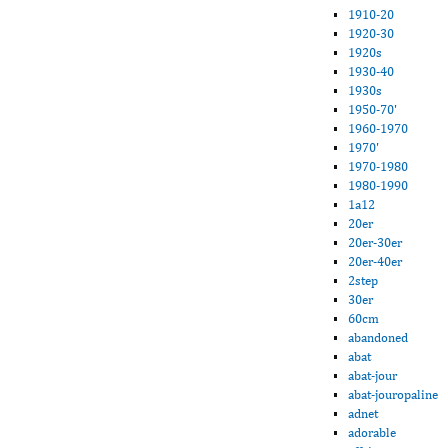
1910-20
1920-30
1920s
1930-40
1930s
1950-70'
1960-1970
1970'
1970-1980
1980-1990
1a12
20er
20er-30er
20er-40er
2step
30er
60cm
abandoned
abat
abat-jour
abat-jouropaline
adnet
adorable