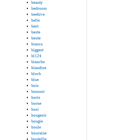
beauty
bedroom
beehive
belle
best
beste
beute
bianca
biggest
bl124
blanche
blandine
bloch
blue
bois
bonomi
boris
borne
bosi
bougeoir
bougie
boule
bouraine
bouteille