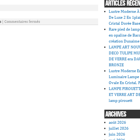
ARTICLES RÉCE
Lustre Moderne À 
De Luxe 2 En 1pla
s
|
Commentaires fermés
Cristal Dorée Bas
Rare pied de lamp
en opaline de Bac
création Dunaime
LAMPE ART NOU
DECO TULIPE MU
DE VERRE era DA
BRONZE
Lustre Moderne En
Luminaire Lampe
Ovale En Cristal, 
LAMPE PIROUET
ET VERRE ART DE
lamp pirouett
ARCHIVES
août 2026
juillet 2026
juin 2026