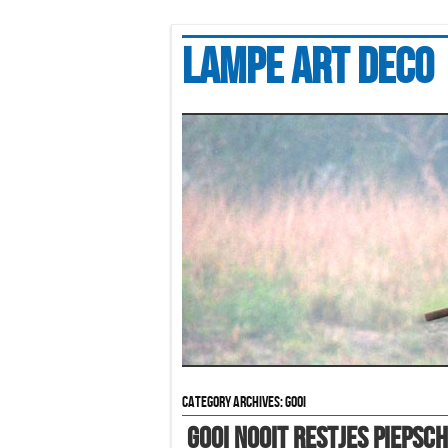
Lampe art deco
Category Archives:
gooi
Gooi Nooit Restjes Piepsc