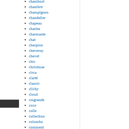
chambost
chambre
champignon
chandelier
chapeau
charles
charmante
chat
cherpion
cheverny
chevet
chic
christmas
circa
clarté
classic
clichy
cloud
cmgrande
coco
colle
collection
colombo
comment