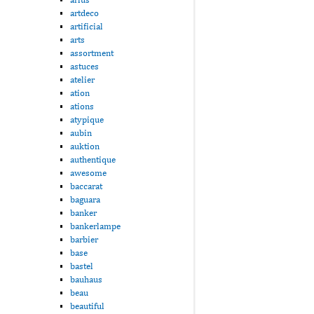
artdeco
artificial
arts
assortment
astuces
atelier
ation
ations
atypique
aubin
auktion
authentique
awesome
baccarat
baguara
banker
bankerlampe
barbier
base
bastel
bauhaus
beau
beautiful