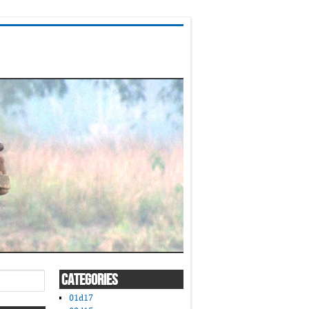
CATEGORIES
01d17