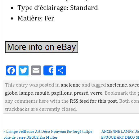
Type d’éclairage: Standard
Matière: Fer
Facebook
Twitter
Email
Partager
Share
This entry was posted in
ancienne
and tagged
ancienne
,
ave
globe
,
lampe
,
moulé
,
papillons
,
pressé
,
verre
. Bookmark the
any comments here with the
RSS feed for this post
. Both c
trackbacks are currently closed.
«
Lampe veilleuse Art Déco Nouveau fer forgé tulipe
ANCIENNE LAMPE D
pâte de verre DEGUE Era Muller
EPOQUE ART DECO SIG