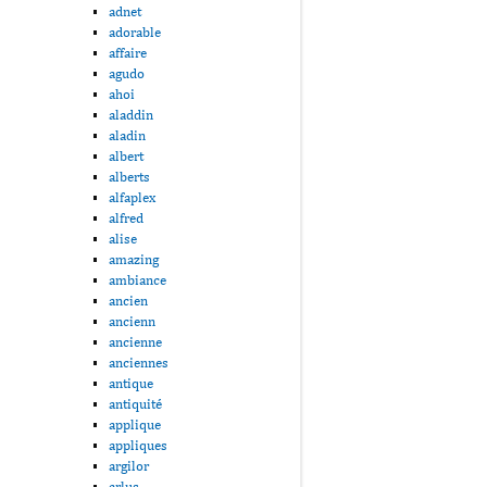
adnet
adorable
affaire
agudo
ahoi
aladdin
aladin
albert
alberts
alfaplex
alfred
alise
amazing
ambiance
ancien
ancienn
ancienne
anciennes
antique
antiquité
applique
appliques
argilor
arlus