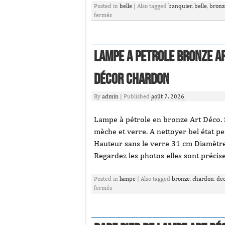
Posted in
belle
|
Also tagged
banquier
,
belle
,
bronz
fermés
Lampe A Petrole Bronze Ar
Décor Chardon
By
admin
|
Published
août 7, 2026
Lampe à pétrole en bronze Art Déco. 
mèche et verre. A nettoyer bel état p
Hauteur sans le verre 31 cm Diamètre 
Regardez les photos elles sont précise
Posted in
lampe
|
Also tagged
bronze
,
chardon
,
dec
fermés