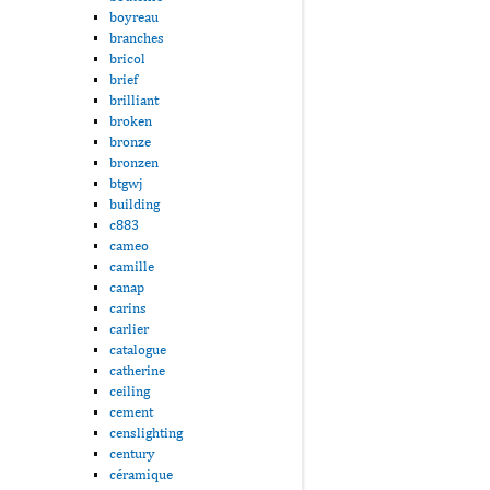
boyreau
branches
bricol
brief
brilliant
broken
bronze
bronzen
btgwj
building
c883
cameo
camille
canap
carins
carlier
catalogue
catherine
ceiling
cement
censlighting
century
céramique