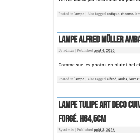
Posted in
lampe
|
Also tagged
antique
,
chrome
,
la
Lampe Alfred Müller AMBA
By
admin
|
Published
août 4, 2026
Comme sur les photos en plutot bel eta
Posted in
lampe
|
Also tagged
alfred
,
amba
,
burea
LAMPE tulipe ART DECO Cui
forgé. H64,5cm
By
admin
|
Published
août 3, 2026