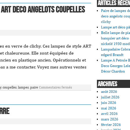
ARTICLES RÉCE
 art deco angelots coupelles
Paire de lampes de
deco angelots cou
clichy
Lampe art déco pâ
Belle lampe de pi
banquier art déco
nickelé 1930 mod
es en verre de clichy. Ces lampes de style ART
Lampadaire Cobra
et chaleureuse. Elle sont équipées de
edgard Brandt
ancien en plastique ancien. Opérationnels et
Lampe A Petrole B
Deco Georges Lele
 pas a me contacter. Voyez mes autres ventes
Décor Chardon
ARCHIVES
y
,
coupelles
,
lampes
,
paire
Commentaires fermés
août 2026
juillet 2026
juin 2026
mai 2026
erre
avril 2026
mars 2026
février 2026