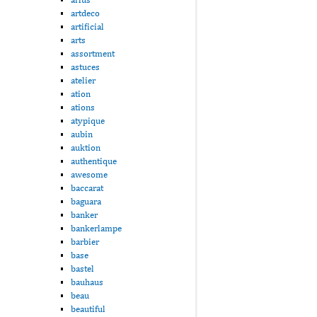
artdeco
artificial
arts
assortment
astuces
atelier
ation
ations
atypique
aubin
auktion
authentique
awesome
baccarat
baguara
banker
bankerlampe
barbier
base
bastel
bauhaus
beau
beautiful