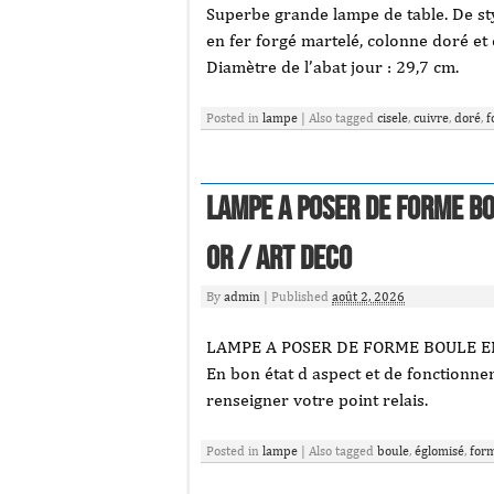
Superbe grande lampe de table. De sty
en fer forgé martelé, colonne doré et c
Diamètre de l’abat jour : 29,7 cm.
Posted in
lampe
|
Also tagged
cisele
,
cuivre
,
doré
,
f
Lampe A Poser De Forme Bo
Or / Art Deco
By
admin
|
Published
août 2, 2026
LAMPE A POSER DE FORME BOULE EN
En bon état d aspect et de fonctionn
renseigner votre point relais.
Posted in
lampe
|
Also tagged
boule
,
églomisé
,
for