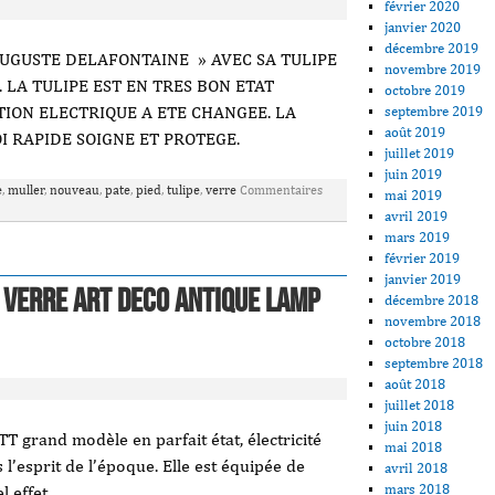
février 2020
janvier 2020
décembre 2019
UGUSTE DELAFONTAINE » AVEC SA TULIPE
novembre 2019
 LA TULIPE EST EN TRES BON ETAT
octobre 2019
TION ELECTRIQUE A ETE CHANGEE. LA
septembre 2019
août 2019
I RAPIDE SOIGNE ET PROTEGE.
juillet 2019
juin 2019
e
,
muller
,
nouveau
,
pate
,
pied
,
tulipe
,
verre
Commentaires
mai 2019
avril 2019
mars 2019
février 2019
janvier 2019
 VERRE ART DECO antique lamp
décembre 2018
novembre 2018
octobre 2018
septembre 2018
août 2018
juillet 2018
juin 2018
T grand modèle en parfait état, électricité
mai 2018
 l’esprit de l’époque. Elle est équipée de
avril 2018
mars 2018
l effet.