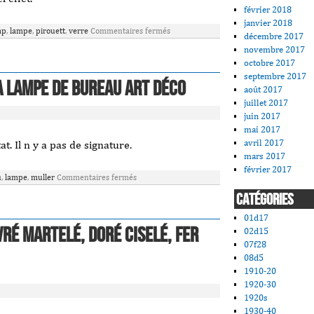
février 2018
janvier 2018
mp
,
lampe
,
pirouett
,
verre
Commentaires fermés
décembre 2017
novembre 2017
octobre 2017
septembre 2017
 Lampe de bureau Art déco
août 2017
juillet 2017
juin 2017
mai 2017
avril 2017
t. Il n y a pas de signature.
mars 2017
février 2017
u
,
lampe
,
muller
Commentaires fermés
CATÉGORIES
01d17
vré martelé, doré ciselé, fer
02d15
07f28
08d5
1910-20
1920-30
1920s
1930-40