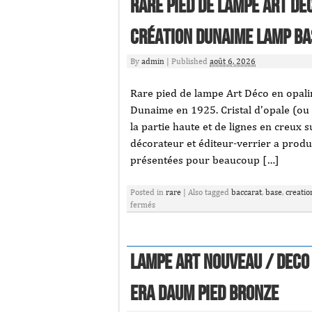
Rare pied de lampe Art Dé
création Dunaime Lamp ba
By
admin
|
Published
août 6, 2026
Rare pied de lampe Art Déco en opal
Dunaime en 1925. Cristal d’opale (ou o
la partie haute et de lignes en creux 
décorateur et éditeur-verrier a produ
présentées pour beaucoup […]
Posted in
rare
|
Also tagged
baccarat
,
base
,
creatio
fermés
LAMPE ART NOUVEAU / DECO 
era DAUM PIED BRONZE