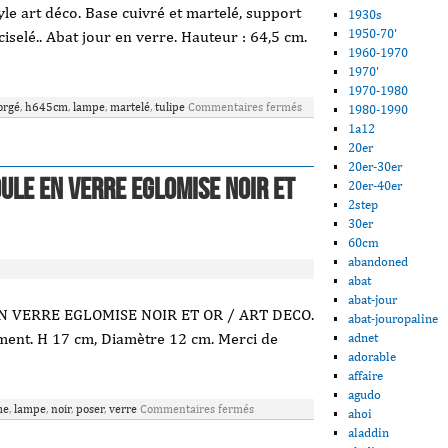
le art déco. Base cuivré et martelé, support
1930s
1950-70'
iselé.. Abat jour en verre. Hauteur : 64,5 cm.
1960-1970
1970'
1970-1980
orgé
,
h645cm
,
lampe
,
martelé
,
tulipe
Commentaires fermés
1980-1990
1a12
20er
20er-30er
ule En Verre Eglomise Noir Et
20er-40er
2step
30er
60cm
abandoned
abat
abat-jour
 VERRE EGLOMISE NOIR ET OR / ART DECO.
abat-jouropaline
ement. H 17 cm, Diamètre 12 cm. Merci de
adnet
adorable
affaire
agudo
me
,
lampe
,
noir
,
poser
,
verre
Commentaires fermés
ahoi
aladdin