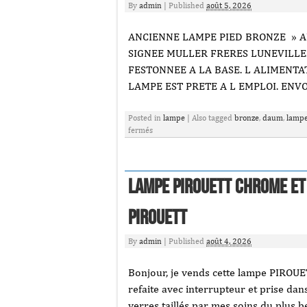
By
admin
|
Published
août 5, 2026
ANCIENNE LAMPE PIED BRONZE » A
SIGNEE MULLER FRERES LUNEVILLE.
FESTONNEE A LA BASE. L ALIMENTA
LAMPE EST PRETE A L EMPLOI. ENVO
Posted in
lampe
|
Also tagged
bronze
,
daum
,
lamp
fermés
LAMPE PIROUETT CHROME ET
pirouett
By
admin
|
Published
août 4, 2026
Bonjour, je vends cette lampe PIROUET
refaite avec interrupteur et prise dans
verres taillés par mes soins du plus be