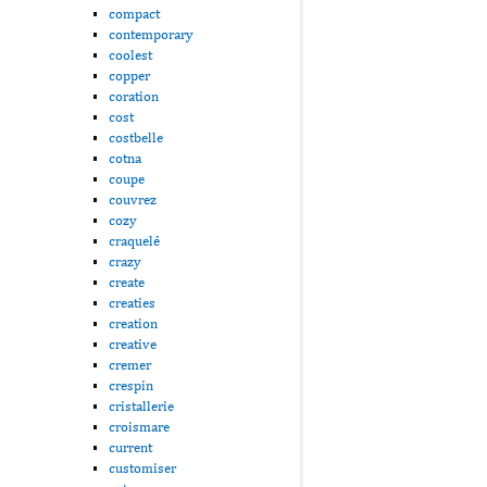
compact
contemporary
coolest
copper
coration
cost
costbelle
cotna
coupe
couvrez
cozy
craquelé
crazy
create
creaties
creation
creative
cremer
crespin
cristallerie
croismare
current
customiser