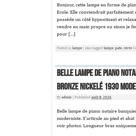
Bonjour, cette lampe en forme de planè
Ecole. Elle conviendrait parfaitement
possède un côté hypnotisant et relaxa
vendre en main propre ou sinon je fer
pour […]
Posted in
lampe
|
Also tagged
lampe
,
pate
,
verre
C
Belle lampe de piano nota
bronze nickelé 1930 mode
By
admin
|
Published
août 8, 2026
Belle lampe de piano notaire banquie
moderniste. S’articule au pied et abat
voir photos. Longueur bras uniqueme