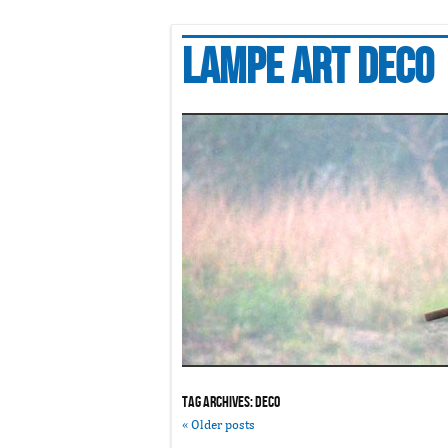
Lampe art deco
Tag Archives:
deco
«
Older posts