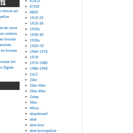
02d15
NTS
07f28
 chevet art
08d5
pelles
1910-20
1920-30
te de verre
1920s
ano notaire
1930-40
 en bronze
1930s
erniste
1950-70'
 en bronze
1960-1970
1970'
ronze Art
1970-1980
u Signée
1980-1990
1a12
20er
20er-30er
20er-40er
2step
30er
60cm
abandoned
abat
abat-jour
abat-jouropaline