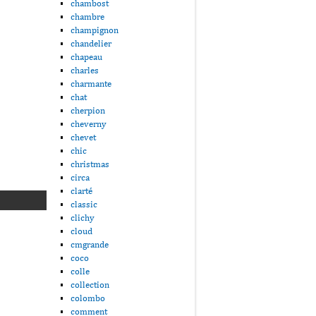
chambost
chambre
champignon
chandelier
chapeau
charles
charmante
chat
cherpion
cheverny
chevet
chic
christmas
circa
clarté
classic
clichy
cloud
cmgrande
coco
colle
collection
colombo
comment