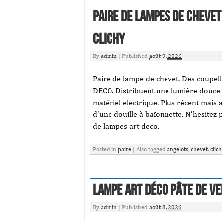
Paire de lampes de chevet
clichy
By
admin
|
Published
août 9, 2026
Paire de lampe de chevet. Des coupell
DECO. Distribuent une lumière douce 
matériel electrique. Plus récent mais 
d’une douille à baïonnette. N’hesitez
de lampes art deco.
Posted in
paire
|
Also tagged
angelots
,
chevet
,
clich
Lampe art déco pâte de v
By
admin
|
Published
août 8, 2026