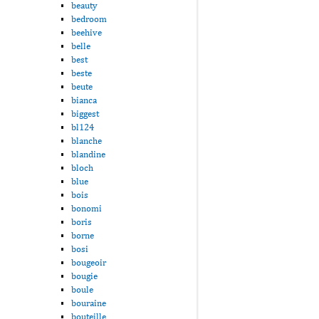
beauty
bedroom
beehive
belle
best
beste
beute
bianca
biggest
bl124
blanche
blandine
bloch
blue
bois
bonomi
boris
borne
bosi
bougeoir
bougie
boule
bouraine
bouteille