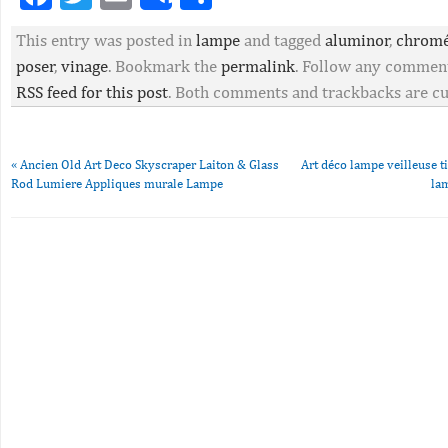
Share
This entry was posted in
lampe
and tagged
aluminor
,
chrom
poser
,
vinage
. Bookmark the
permalink
. Follow any comment
RSS feed for this post
. Both comments and trackbacks are cu
«
Ancien Old Art Deco Skyscraper Laiton & Glass
Art déco lampe veilleuse t
Rod Lumiere Appliques murale Lampe
la