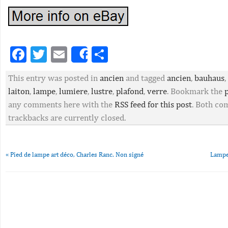
Facebook
Twitter
Email
Partager
Share
This entry was posted in
ancien
and tagged
ancien
,
bauhaus
,
laiton
,
lampe
,
lumiere
,
lustre
,
plafond
,
verre
. Bookmark the
any comments here with the
RSS feed for this post
. Both c
trackbacks are currently closed.
«
Pied de lampe art déco, Charles Ranc. Non signé
Lampe