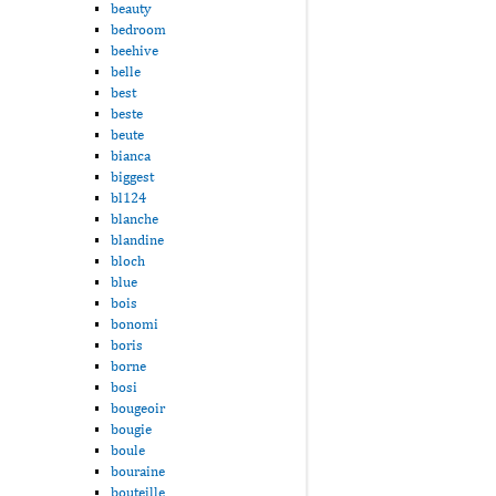
beauty
bedroom
beehive
belle
best
beste
beute
bianca
biggest
bl124
blanche
blandine
bloch
blue
bois
bonomi
boris
borne
bosi
bougeoir
bougie
boule
bouraine
bouteille