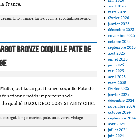
mai 2026
la France.
avril 2026
mars 2026
février 2026
,
design
,
laiton
,
lampe
,
lustre
,
opaline
,
spoutnik
,
suspension
janvier 2026
décembre 2025
novembre 2025
octobre 2025
argot Bronze coquille pate de
septembre 2025
août 2025
juillet 2025
ge
juin 2025
mai 2025
avril 2025
mars 2025
Muller, bel Escargot Bronze coquille Pate de
février 2025
janvier 2025
 fonctionne poids important socle
décembre 2024
 de qualité DECO. DECO COSY SHABBY CHIC.
novembre 2024
octobre 2024
o
,
escargot
,
lampe
,
marbre
,
pate
,
socle
,
verre
,
vintage
septembre 2024
août 2024
juillet 2024
juin 2024