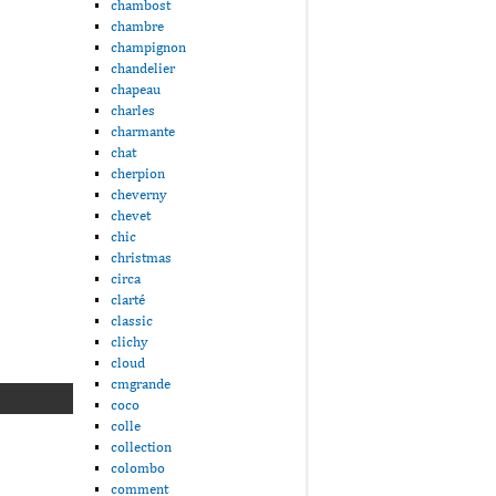
chambost
chambre
champignon
chandelier
chapeau
charles
charmante
chat
cherpion
cheverny
chevet
chic
christmas
circa
clarté
classic
clichy
cloud
cmgrande
coco
colle
collection
colombo
comment