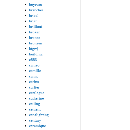
boyreau
branches
bricol
brief
brilliant
broken
bronze
bronzen
btgwj
building
c883
cameo
camille
canap
carins
carlier
catalogue
catherine
ceiling
cement
censlighting
century
céramique