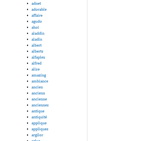
adnet
adorable
affaire
agudo
ahoi
aladdin
aladin
albert
alberts
alfaplex
alfred
alise
amazing
ambiance
ancien
ancienn
ancienne
anciennes
antique
antiquité
applique
appliques
argilor
arlus