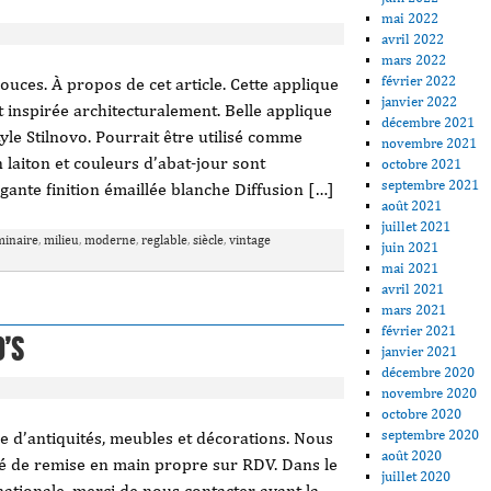
mai 2022
avril 2022
mars 2022
février 2022
ouces. À propos de cet article. Cette applique
janvier 2022
 inspirée architecturalement. Belle applique
décembre 2021
yle Stilnovo. Pourrait être utilisé comme
novembre 2021
n laiton et couleurs d’abat-jour sont
octobre 2021
septembre 2021
égante finition émaillée blanche Diffusion […]
août 2021
juillet 2021
minaire
,
milieu
,
moderne
,
reglable
,
siècle
,
vintage
juin 2021
mai 2021
avril 2021
mars 2021
février 2021
0’s
janvier 2021
décembre 2020
novembre 2020
octobre 2020
septembre 2020
e d’antiquités, meubles et décorations. Nous
août 2020
ité de remise en main propre sur RDV. Dans le
juillet 2020
nationale, merci de nous contacter avant la