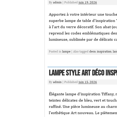
By
admin
|
Published
juin 19, 2026
Apportez à votre intérieur une touche
superbe lampe de table d’inspiration T
à l’art du verre décoratif. Son abat-j
reprend les codes emblématiques des
lumineuse, sublimée par de délicats 
Posted in
lampe
|
Also tagged
deco
,
inspiration
,
la
Lampe Style Art Déco Insp
By
admin
|
Published
juin 15, 2026
Élégante lampe d’inspiration Tiffany,
teintes délicates de bleu, vert et to
raffiné. Une pièce lumineuse au char
l’esthétique Art nouveau. Le piètement