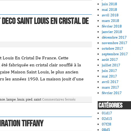
juin 2018
mai 2018
avril 2018
 Deco Saint Louis En Cristal De
mars 2018
février 2018
janvier 2018
décembre 2017
novembre 2017
octobre 2017
septembre 2017
 Louis En Cristal De France. Cette
août 2017
été fabriquée en cristal clair soufflé à la
juillet 2017
juin 2017
nçaise Maison Saint Louis, le plus ancien
mai 2017
ers les années 1950. La maison jouit d’une
avril 2017
mars 2017
février 2017
ance
,
lampe
,
louis
,
pied
,
saint
Commentaires fermés
CATÉGORIES
01d17
02d15
iration Tiffany
07f28
08d5