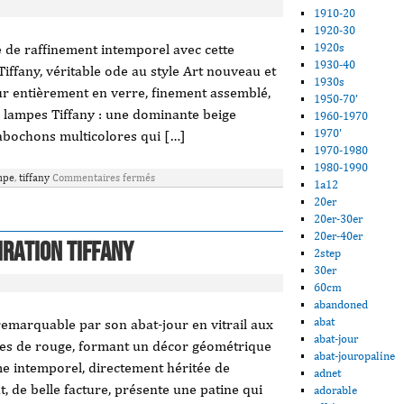
1910-20
1920-30
 de raffinement intemporel avec cette
1920s
1930-40
iffany, véritable ode au style Art nouveau et
1930s
our entièrement en verre, finement assemblé,
1950-70'
 lampes Tiffany : une dominante beige
1960-1970
1970'
cabochons multicolores qui […]
1970-1980
1980-1990
mpe
,
tiffany
Commentaires fermés
1a12
20er
20er-30er
20er-40er
iration Tiffany
2step
30er
60cm
abandoned
abat
 remarquable par son abat-jour en vitrail aux
abat-jour
uches de rouge, formant un décor géométrique
abat-jouropaline
me intemporel, directement héritée de
adnet
, de belle facture, présente une patine qui
adorable