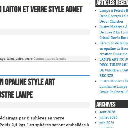
ARTICLES RÉCE
n laiton et verre style Adnet
Lampe A Petrole B
Deco Georges Lele
Décor Chardon
Lustre Moderne À 
De Luxe 2 En 1pla
Cristal Dorée Bas
Rare pied de lamp
en opaline de Bac
création Dunaime
mpe
,
leleu
,
paire
,
verre
Commentaires fermés
LAMPE ART NOU
DECO TULIPE MU
DE VERRE era DA
BRONZE
n opaline style art
Lustre Moderne En
Luminaire Lampe
Ovale En Cristal, 
ustre lampe
ARCHIVES
août 2026
juillet 2026
 éclairage par 8 sphères en verre
juin 2026
Poids 2,4 kgs. Les sphères seront emballées à