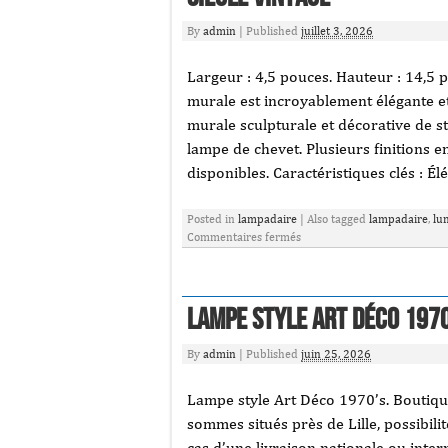
By
admin
|
Published
juillet 3, 2026
Largeur : 4,5 pouces. Hauteur : 14,5 p
murale est incroyablement élégante et
murale sculpturale et décorative de st
lampe de chevet. Plusieurs finitions e
disponibles. Caractéristiques clés : Él
Posted in
lampadaire
|
Also tagged
lampadaire
,
lu
Commentaires fermés
Lampe style Art Déco 197
By
admin
|
Published
juin 25, 2026
Lampe style Art Déco 1970’s. Boutiqu
sommes situés près de Lille, possibil
cas d’une livraison nationale ou inter