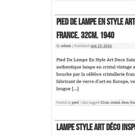
Pied De Lampe En Style Art
France. 32cm. 1940
By
admin
|
Published
juin 23, 2026
Pied De Lampe En Style Art Deco Saint
authentique lampe en cristal vintage a 
bouche par la célèbre cristallerie fra
fabricant de verre d’art en Europe, v
longue […]
Posted in
pied
|
Also tagged
32cm
,
cristal
,
deco
,
fr
Lampe Style Art Déco Insp