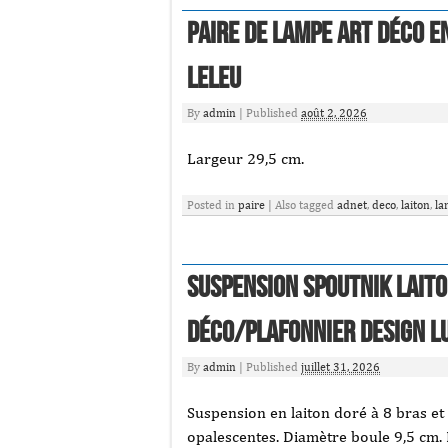
Paire de lampe Art déco e
Leleu
By
admin
|
Published
août 2, 2026
Largeur 29,5 cm.
Posted in
paire
|
Also tagged
adnet
,
deco
,
laiton
,
la
Suspension Spoutnik laito
déco/plafonnier design l
By
admin
|
Published
juillet 31, 2026
Suspension en laiton doré à 8 bras et
opalescentes. Diamètre boule 9,5 cm. 