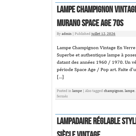
Lampe Champignon Vintage
Murano Space Age 70s
By
admin
|
Published
juillet 12, 2026
Lampe Champignon Vintage En Verre 
Superbe et authentique lampe à pos
datant des années 1960 / 1970. Un vér
période Space Age / Pop art. Faite d’u
[…]
Posted in
lampe
|
Also tagged
champignon
,
lampe
,
fermés
Lampadaire réglable styl
siècle vintage