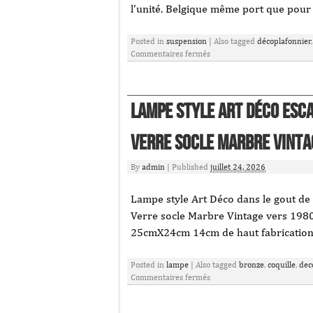
l’unité. Belgique même port que pour 
Posted in
suspension
|
Also tagged
décoplafonnier
Commentaires fermés
Lampe style Art Déco Esc
verre socle Marbre Vinta
By
admin
|
Published
juillet 24, 2026
Lampe style Art Déco dans le gout de 
Verre socle Marbre Vintage vers 1980
25cmX24cm 14cm de haut fabrication
Posted in
lampe
|
Also tagged
bronze
,
coquille
,
dec
Commentaires fermés