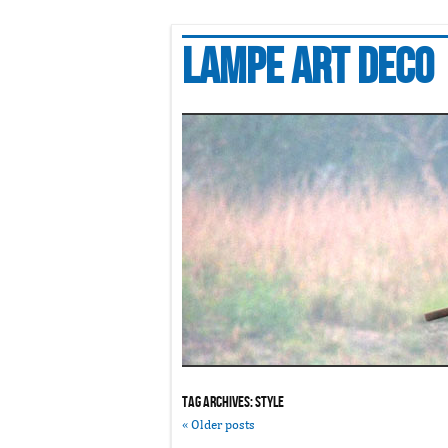
Lampe art deco
Tag Archives:
style
«
Older posts