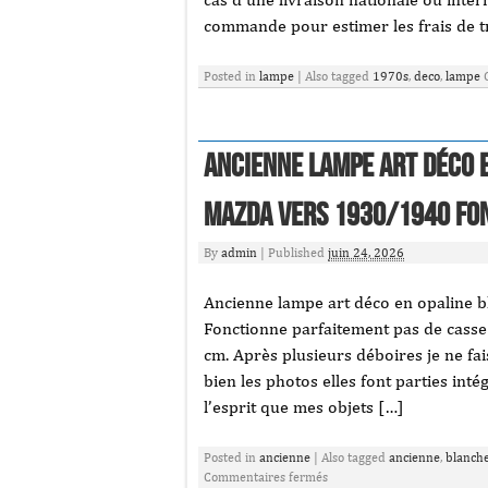
commande pour estimer les frais de t
Posted in
lampe
|
Also tagged
1970s
,
deco
,
lampe
Ancienne lampe art déco 
MAZDA vers 1930/1940 fo
By
admin
|
Published
juin 24, 2026
Ancienne lampe art déco en opaline 
Fonctionne parfaitement pas de casse
cm. Après plusieurs déboires je ne fai
bien les photos elles font parties inté
l’esprit que mes objets […]
Posted in
ancienne
|
Also tagged
ancienne
,
blanch
Commentaires fermés