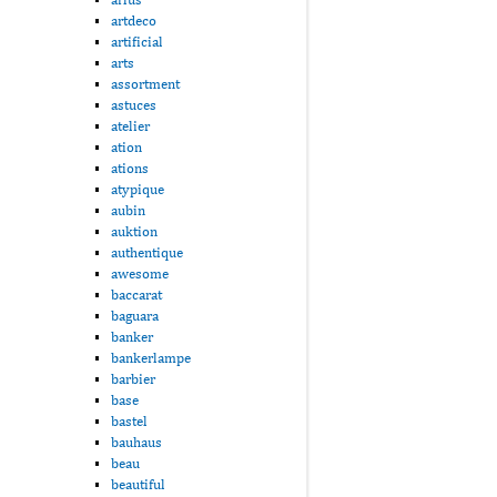
artdeco
artificial
arts
assortment
astuces
atelier
ation
ations
atypique
aubin
auktion
authentique
awesome
baccarat
baguara
banker
bankerlampe
barbier
base
bastel
bauhaus
beau
beautiful