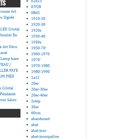
02d15
NTS
07f28
ronze Art
08d5
u Signée
1910-20
1920-30
LED Cristal
1920s
fonnier En
1930-40
e
1930s
e Art Déco
1950-70'
carat
1960-1970
 Lamp base
1970'
VEAU /
1970-1980
LLER PATE
1980-1990
UM PIED
1a12
20er
 Cristal
20er-30er
 Pendante
20er-40er
Pour Salon
2step
30er
60cm
abandoned
abat
abat-jour
abat-jouropaline