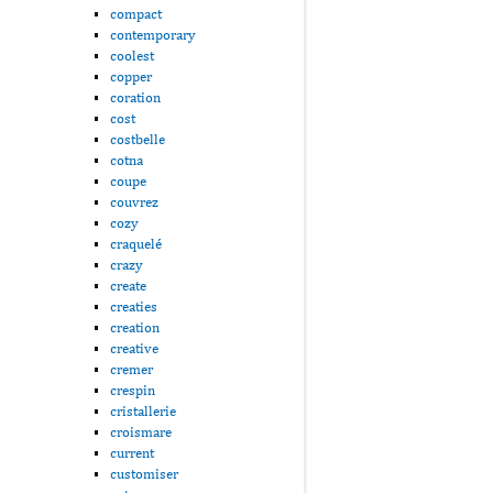
compact
contemporary
coolest
copper
coration
cost
costbelle
cotna
coupe
couvrez
cozy
craquelé
crazy
create
creaties
creation
creative
cremer
crespin
cristallerie
croismare
current
customiser