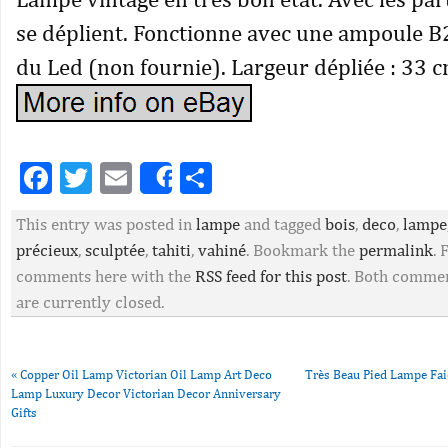
se déplient. Fonctionne avec une ampoule B
du Led (non fournie). Largeur dépliée : 33 c
Facebook
Twitter
Email
Partager
Share
This entry was posted in
lampe
and tagged
bois
,
deco
,
lampe
précieux
,
sculptée
,
tahiti
,
vahiné
. Bookmark the
permalink
. 
comments here with the
RSS feed for this post
. Both commen
are currently closed.
«
Copper Oil Lamp Victorian Oil Lamp Art Deco
Très Beau Pied Lampe Fai
Lamp Luxury Decor Victorian Decor Anniversary
Gifts