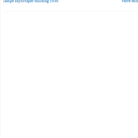
lampe skyscraper building 1930
verre tei