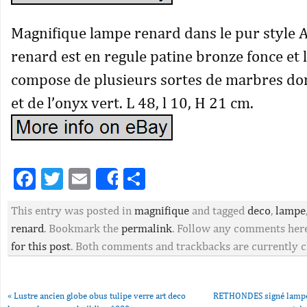
Magnifique lampe renard dans le pur style A
renard est en regule patine bronze fonce et l
compose de plusieurs sortes de marbres do
et de l’onyx vert. L 48, l 10, H 21 cm.
Facebook
Twitter
Email
Partager
Share
This entry was posted in
magnifique
and tagged
deco
,
lampe
renard
. Bookmark the
permalink
. Follow any comments her
for this post
. Both comments and trackbacks are currently c
«
Lustre ancien globe obus tulipe verre art deco
RETHONDES signé lampe 