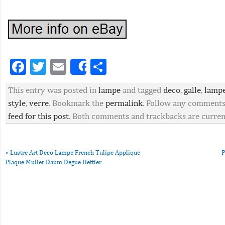
Facebook
Twitter
Email
Partager
Share
This entry was posted in
lampe
and tagged
deco
,
galle
,
lamp
style
,
verre
. Bookmark the
permalink
. Follow any comments
feed for this post
. Both comments and trackbacks are current
«
Lustre Art Deco Lampe French Tulipe Applique
P
Plaque Muller Daum Degue Hettier