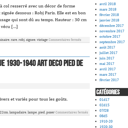
avril 2018
 à col resserré avec un décor de forme
mars 2018
 signée dessous : Robj Paris. Elle est en bon
février 2018
d’usage qui sont dû au temps. Hauteur : 30 cm
janvier 2018
décembre 2017
 vécu […]
novembre 2017
octobre 2017
inaire
,
rare
,
robj
,
signee
,
vintage
Commentaires fermés
septembre 2017
août 2017
juillet 2017
juin 2017
E 1930-1940 ART DECO PIED DE
mai 2017
avril 2017
mars 2017
février 2017
CATÉGORIES
ers et variés pour tous les goûts.
01d17
02d15
07f28
t22cm
,
lampadaire
,
lampe
,
pied
,
poser
Commentaires fermés
08d5
1910-20
1920-30