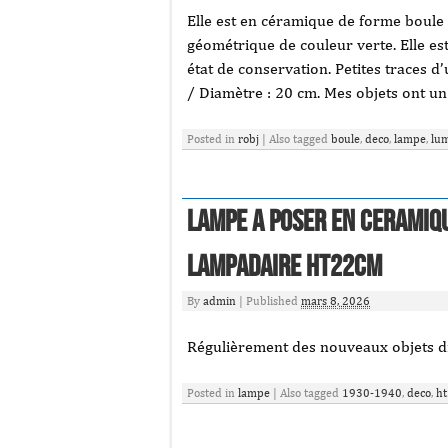
Elle est en céramique de forme boule
géométrique de couleur verte. Elle est
état de conservation. Petites traces 
/ Diamètre : 20 cm. Mes objets ont un
Posted in
robj
|
Also tagged
boule
,
deco
,
lampe
,
lum
LAMPE A POSER EN CERAMIQU
LAMPADAIRE Ht22cm
By
admin
|
Published
mars 8, 2026
Régulièrement des nouveaux objets div
Posted in
lampe
|
Also tagged
1930-1940
,
deco
,
h