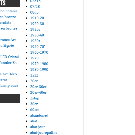
02d15
NTS
07f28
ano notaire
08d5
 en bronze
1910-20
erniste
1920-30
 en bronze
1920s
1930-40
ronze Art
1930s
u Signée
1950-70'
1960-1970
LED Cristal
1970'
fonnier En
1970-1980
e
1980-1990
e Art Déco
1a12
carat
20er
 Lamp base
20er-30er
20er-40er
2step
30er
60cm
abandoned
abat
abat-jour
abat-jouropaline