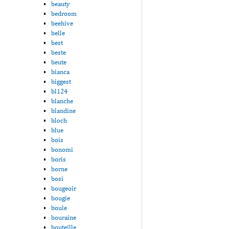
beauty
bedroom
beehive
belle
best
beste
beute
bianca
biggest
bl124
blanche
blandine
bloch
blue
bois
bonomi
boris
borne
bosi
bougeoir
bougie
boule
bouraine
bouteille