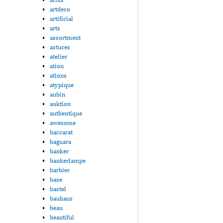
artdeco
artificial
arts
assortment
astuces
atelier
ation
ations
atypique
aubin
auktion
authentique
awesome
baccarat
baguara
banker
bankerlampe
barbier
base
bastel
bauhaus
beau
beautiful