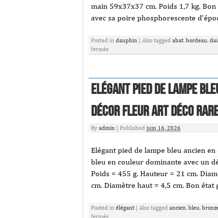
main 59x37x37 cm. Poids 1,7 kg. Bon é
avec sa poire phosphorescente d’épo
Posted in
dauphin
|
Also tagged
abat
,
bordeau
,
da
fermés
Elégant pied de lampe ble
décor fleur Art Déco rar
By
admin
|
Published
juin 16, 2026
Elégant pied de lampe bleu ancien en
bleu en couleur dominante avec un dé
Poids = 455 g. Hauteur = 21 cm. Diam
cm. Diamètre haut = 4,5 cm. Bon état 
Posted in
élégant
|
Also tagged
ancien
,
bleu
,
bronz
fermés