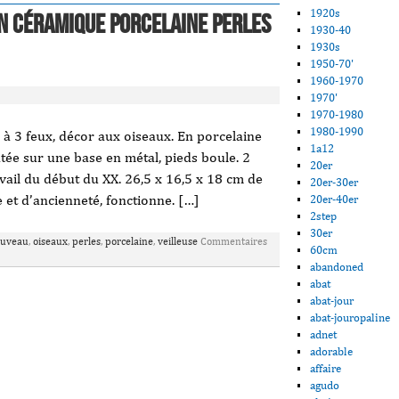
1920s
en céramique porcelaine perles
1930-40
1930s
1950-70'
1960-1970
1970'
1970-1980
1980-1990
à 3 feux, décor aux oiseaux. En porcelaine
1a12
tée sur une base en métal, pieds boule. 2
20er
vail du début du XX. 26,5 x 16,5 x 18 cm de
20er-30er
 et d’ancienneté, fonctionne. […]
20er-40er
2step
30er
uveau
,
oiseaux
,
perles
,
porcelaine
,
veilleuse
Commentaires
60cm
abandoned
abat
abat-jour
abat-jouropaline
adnet
adorable
affaire
agudo