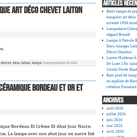
ARTICLES RÉCE
que Art déco chevet laiton
Belle lampe de pi
banquier art déco
nickelé 1930 mod
Lampadaire Cobra
edgard Brandt
Lampe A Petrole B
Deco Georges Lele
o.
Décor Chardon
Lustre Moderne À 
,
chevet
,
deco
,
laiton
,
lampe
Commentaires fermés
De Luxe 2 En 1pla
Cristal Dorée Bas
Rare pied de lamp
en opaline de Bac
Céramique Bordeau Et Or Et
création Dunaime
ARCHIVES
août 2026
juillet 2026
juin 2026
mai 2026
ique Bordeau Et Crème Et Abat Jour Nacre.
avril 2026
. La lampe avec son abat jour en nacre fait