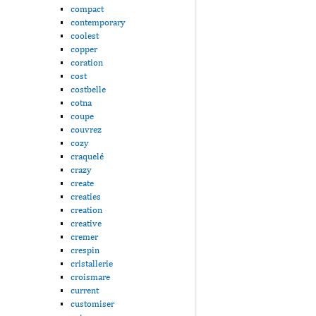
compact
contemporary
coolest
copper
coration
cost
costbelle
cotna
coupe
couvrez
cozy
craquelé
crazy
create
creaties
creation
creative
cremer
crespin
cristallerie
croismare
current
customiser