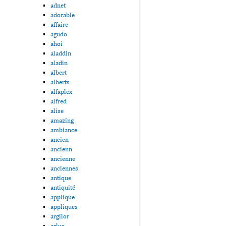
adnet
adorable
affaire
agudo
ahoi
aladdin
aladin
albert
alberts
alfaplex
alfred
alise
amazing
ambiance
ancien
ancienn
ancienne
anciennes
antique
antiquité
applique
appliques
argilor
arlus