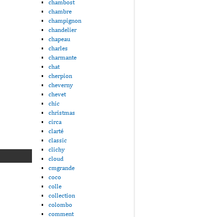
chambost
chambre
champignon
chandelier
chapeau
charles
charmante
chat
cherpion
cheverny
chevet
chic
christmas
circa
clarté
classic
clichy
cloud
cmgrande
coco
colle
collection
colombo
comment