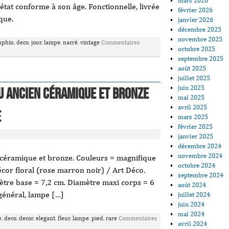
mars 2026
tat conforme à son âge. Fonctionnelle, livrée
février 2026
que.
janvier 2026
décembre 2025
novembre 2025
uphin
,
deco
,
jour
,
lampe
,
nacré
,
vintage
Commentaires
octobre 2025
septembre 2025
août 2025
juillet 2025
juin 2025
u ancien céramique et bronze
mai 2025
avril 2025
e
mars 2025
février 2025
janvier 2025
décembre 2024
novembre 2024
 céramique et bronze. Couleurs = magnifique
octobre 2024
cor floral (rose marron noir) / Art Déco.
septembre 2024
ètre base = 7,2 cm. Diamètre maxi corps = 6
août 2024
général, lampe […]
juillet 2024
juin 2024
mai 2024
e
,
deco
,
decor
,
elegant
,
fleur
,
lampe
,
pied
,
rare
Commentaires
avril 2024