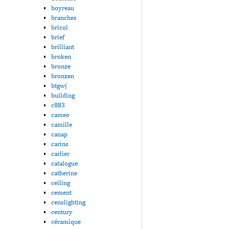
boyreau
branches
bricol
brief
brilliant
broken
bronze
bronzen
btgwj
building
c883
cameo
camille
canap
carins
carlier
catalogue
catherine
ceiling
cement
censlighting
century
céramique