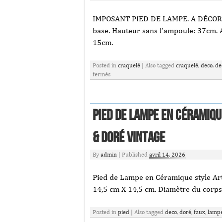
IMPOSANT PIED DE LAMPE. A DÉCOR 
base. Hauteur sans l’ampoule: 37cm. A
15cm.
Posted in
craquelé
|
Also tagged
craquelé
,
deco
,
de
fermés
Pied de Lampe en Céramiq
& Doré VINTAGE
By
admin
|
Published
avril 14, 2026
Pied de Lampe en Céramique style Ar
14,5 cm X 14,5 cm. Diamètre du corps
Posted in
pied
|
Also tagged
deco
,
doré
,
faux
,
lamp