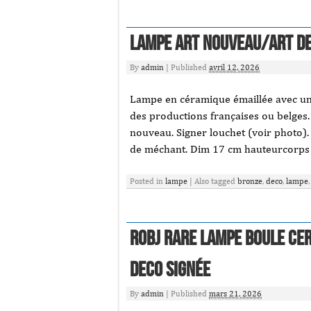
Lampe Art Nouveau/art D
By
admin
|
Published
avril 12, 2026
Lampe en céramique émaillée avec un e
des productions françaises ou belges.
nouveau. Signer louchet (voir photo).
de méchant. Dim 17 cm hauteurcorps d
Posted in
lampe
|
Also tagged
bronze
,
deco
,
lampe
ROBJ RARE LAMPE BOULE CE
DECO signée
By
admin
|
Published
mars 21, 2026