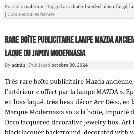
Posted in
sublime
|
Tagged
attribuée
,
boeckel
,
deco
,
forgé
,
l
|
Commentaires fermés
Rare Boîte Publicitaire Lampe MAZDA Ancie
Laque du Japon Modernasia
By
admin
|
Published
octobre 30, 2024
Très rare boîte publicitaire Mazda ancienne
l’intérieur « offert par la lampe MAZDA ». 
en bois laqué, très beau décor Arr Déco, en 
Marque Modernasia sous la boite, Importé d
Deco lacquered decorative jewelry box. Art 
black lacquer background, decorated with w