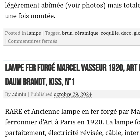
légèrement abîmée (voir photos) mais total
une fois montée.
Posted in
lampe
|
Tagged
brun
,
céramique
,
coquille
,
deco
,
gl
|
Commentaires fermés
Lampe fer forgé Marcel Vasseur 1920, Art 
Daum Brandt, Kiss, N°1
By
admin
|
Published
octobre 29, 2024
RARE et Ancienne lampe en fer forgé par Ma
ferronnier d’Art à Paris en 1920. La lampe f
parfaitement, électricité révisée, câble, inte