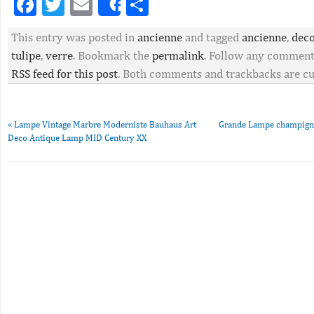
Facebook
Twitter
Email
Partager
Share
This entry was posted in
ancienne
and tagged
ancienne
,
dec
tulipe
,
verre
. Bookmark the
permalink
. Follow any comment
RSS feed for this post
. Both comments and trackbacks are cu
«
Lampe Vintage Marbre Moderniste Bauhaus Art
Grande Lampe champigno
Deco Antique Lamp MID Century XX