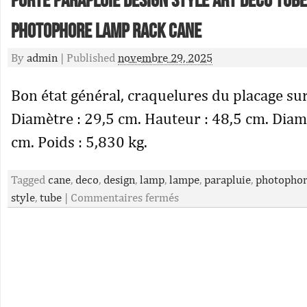
Porte parapluie design style art déco tub
Photophore Lamp Rack cane
By
admin
|
Published
novembre 29, 2025
Bon état général, craquelures du placage sur
Diamètre : 29,5 cm. Hauteur : 48,5 cm. Diamè
cm. Poids : 5,830 kg.
Tagged
cane
,
deco
,
design
,
lamp
,
lampe
,
parapluie
,
photopho
style
,
tube
|
Commentaires fermés