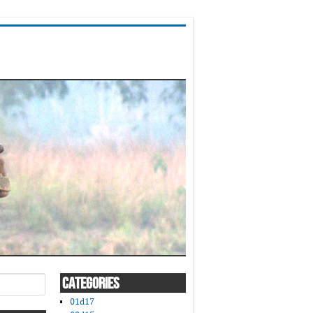
CATEGORIES
01d17