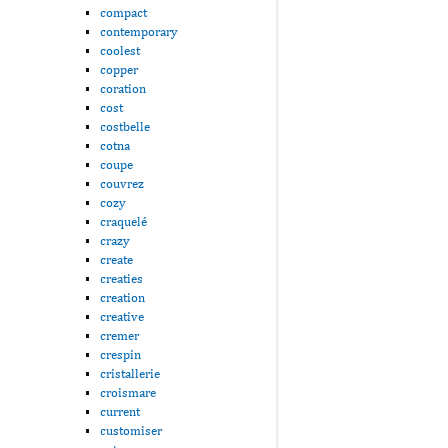
compact
contemporary
coolest
copper
coration
cost
costbelle
cotna
coupe
couvrez
cozy
craquelé
crazy
create
creaties
creation
creative
cremer
crespin
cristallerie
croismare
current
customiser