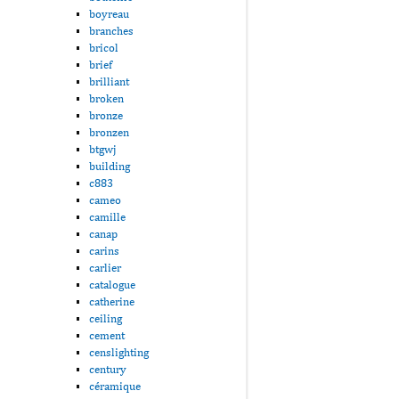
boyreau
branches
bricol
brief
brilliant
broken
bronze
bronzen
btgwj
building
c883
cameo
camille
canap
carins
carlier
catalogue
catherine
ceiling
cement
censlighting
century
céramique