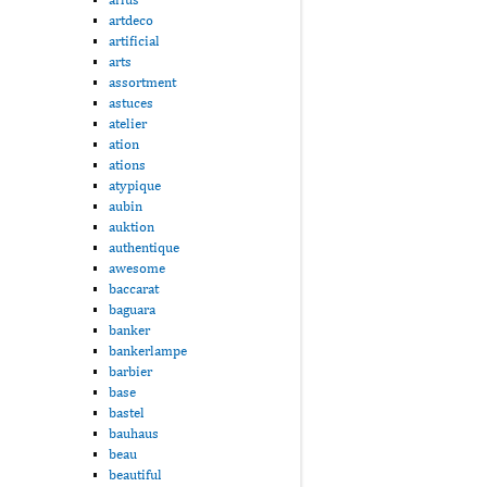
artdeco
artificial
arts
assortment
astuces
atelier
ation
ations
atypique
aubin
auktion
authentique
awesome
baccarat
baguara
banker
bankerlampe
barbier
base
bastel
bauhaus
beau
beautiful