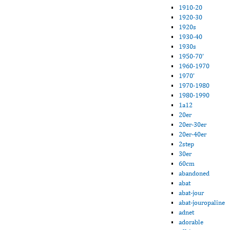
1910-20
1920-30
1920s
1930-40
1930s
1950-70'
1960-1970
1970'
1970-1980
1980-1990
1a12
20er
20er-30er
20er-40er
2step
30er
60cm
abandoned
abat
abat-jour
abat-jouropaline
adnet
adorable