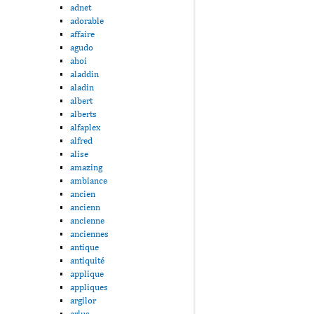
adnet
adorable
affaire
agudo
ahoi
aladdin
aladin
albert
alberts
alfaplex
alfred
alise
amazing
ambiance
ancien
ancienn
ancienne
anciennes
antique
antiquité
applique
appliques
argilor
arlus