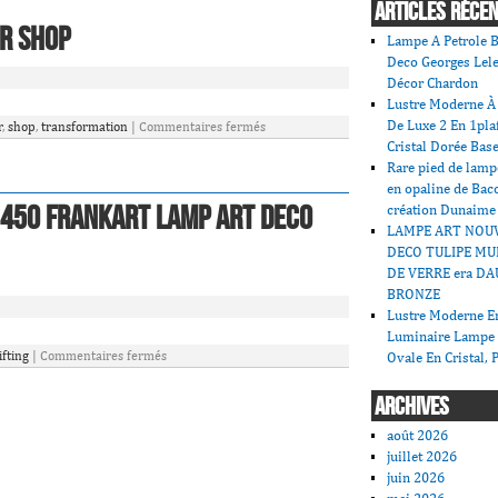
ARTICLES RÉCE
r Shop
Lampe A Petrole B
Deco Georges Lele
Décor Chardon
Lustre Moderne À 
De Luxe 2 En 1pla
r
,
shop
,
transformation
|
Commentaires fermés
Cristal Dorée Bas
Rare pied de lamp
en opaline de Bac
 450 Frankart Lamp Art Deco
création Dunaime
LAMPE ART NOU
DECO TULIPE MU
DE VERRE era DA
BRONZE
Lustre Moderne En
Luminaire Lampe
ifting
|
Commentaires fermés
Ovale En Cristal, 
ARCHIVES
août 2026
juillet 2026
juin 2026