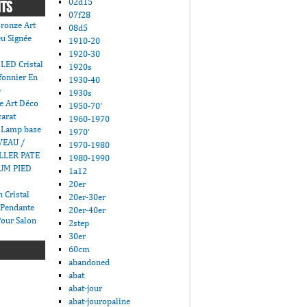
02d15
NTS
07f28
ronze Art
08d5
u Signée
1910-20
1920-30
LED Cristal
1920s
fonnier En
1930-40
e
1930s
e Art Déco
1950-70'
carat
1960-1970
 Lamp base
1970'
VEAU /
1970-1980
LLER PATE
1980-1990
UM PIED
1a12
20er
 Cristal
20er-30er
 Pendante
20er-40er
Pour Salon
2step
30er
60cm
abandoned
abat
abat-jour
abat-jouropaline