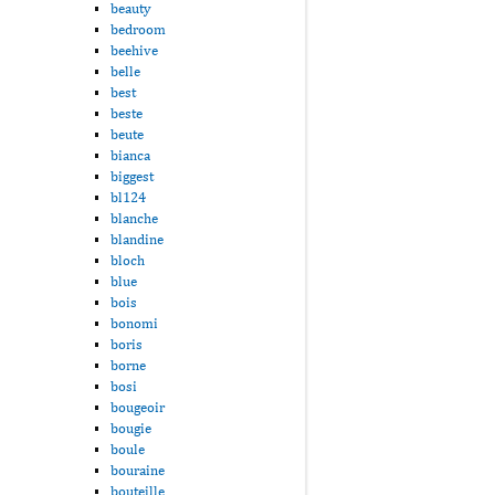
beauty
bedroom
beehive
belle
best
beste
beute
bianca
biggest
bl124
blanche
blandine
bloch
blue
bois
bonomi
boris
borne
bosi
bougeoir
bougie
boule
bouraine
bouteille