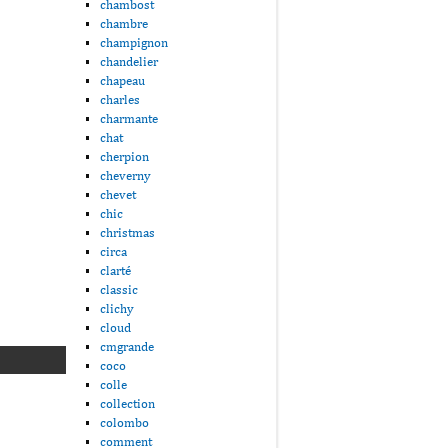
chambost
chambre
champignon
chandelier
chapeau
charles
charmante
chat
cherpion
cheverny
chevet
chic
christmas
circa
clarté
classic
clichy
cloud
cmgrande
coco
colle
collection
colombo
comment