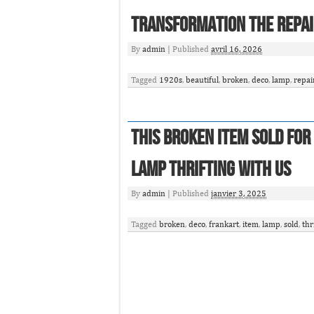
Transformation The Repai
By
admin
|
Published
avril 16, 2026
Tagged
1920s
,
beautiful
,
broken
,
deco
,
lamp
,
repai
This Broken Item Sold For
Lamp Thrifting With Us
By
admin
|
Published
janvier 3, 2025
Tagged
broken
,
deco
,
frankart
,
item
,
lamp
,
sold
,
thr