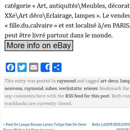
catégorie « Art, antiquités\Meubles, décora
XXe\Art déco\Eclairage, lampes ». Le vendeu
« fille.du.calvaire » et est localisé à/en PARIS
peut être livré partout dans le monde.
Facebook
Twitter
Email
Partager
Share
This entry was posted in
raymond
and tagged
art-deco
,
lam
nouveau
,
raymond
,
subes
,
werkstatte
,
wiener
. Bookmark th
any comments here with the
RSS feed for this post
. Both c
trackbacks are currently closed.
«
Pied De Lampe Bronze Laiton Tulipe Pate De Verre
Belle LAMPE BUILDIN
Daum Muller Art Deco/nouveau
SKYSCR