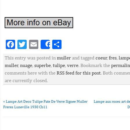
Facebook
Twitter
Email
Partager
Share
This entry was posted in
muller
and tagged
coeur
,
fres
,
lamp
muller
,
nuage
,
superbe
,
tulipe
,
verre
. Bookmark the
permali
comments here with the
RSS feed for this post
. Both commen
are currently closed.
«
Lampe Art Deco Tulipe Pate De Verre Signee Muller
Lampe aux roses art d
Freres Luneville 1930 Cb11
D