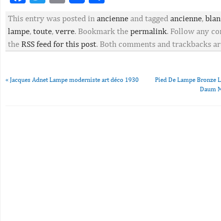
This entry was posted in
ancienne
and tagged
ancienne
,
blan
lampe
,
toute
,
verre
. Bookmark the
permalink
. Follow any c
the
RSS feed for this post
. Both comments and trackbacks are
«
Jacques Adnet Lampe moderniste art déco 1930
Pied De Lampe Bronze La
Daum M