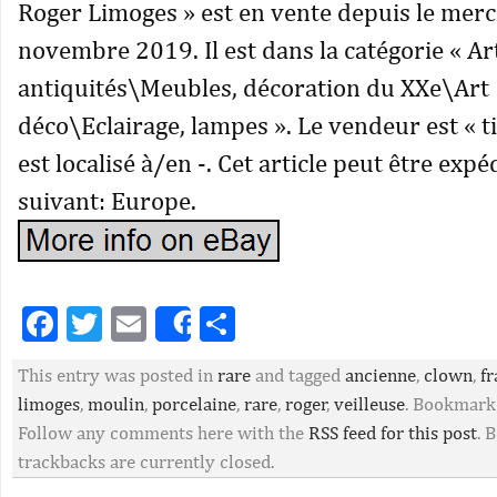
Roger Limoges » est en vente depuis le merc
novembre 2019. Il est dans la catégorie « Ar
antiquités\Meubles, décoration du XXe\Art
déco\Eclairage, lampes ». Le vendeur est « t
est localisé à/en -. Cet article peut être exp
suivant: Europe.
Facebook
Twitter
Email
Partager
Share
This entry was posted in
rare
and tagged
ancienne
,
clown
,
fr
limoges
,
moulin
,
porcelaine
,
rare
,
roger
,
veilleuse
. Bookmark
Follow any comments here with the
RSS feed for this post
. 
trackbacks are currently closed.