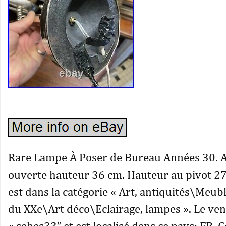
Rare Lampe À Poser de Bureau Années 30. A
ouverte hauteur 36 cm. Hauteur au pivot 27
est dans la catégorie « Art, antiquités\Meub
du XXe\Art déco\Eclairage, lampes ». Le ve
« sabes33″ et est localisé dans ce pays: FR. C