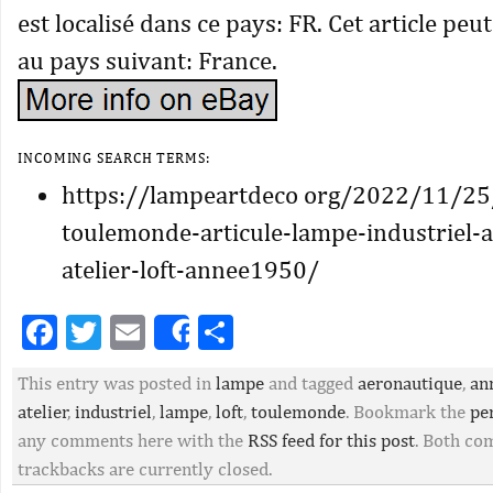
est localisé dans ce pays: FR. Cet article peu
au pays suivant: France.
INCOMING SEARCH TERMS:
https://lampeartdeco org/2022/11/25
toulemonde-articule-lampe-industriel-
atelier-loft-annee1950/
Facebook
Twitter
Email
Partager
Share
This entry was posted in
lampe
and tagged
aeronautique
,
an
atelier
,
industriel
,
lampe
,
loft
,
toulemonde
. Bookmark the
pe
any comments here with the
RSS feed for this post
. Both c
trackbacks are currently closed.