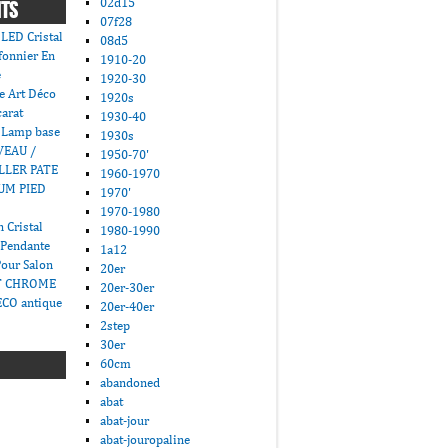
02d15
NTS
07f28
LED Cristal
08d5
fonnier En
1910-20
e
1920-30
e Art Déco
1920s
carat
1930-40
 Lamp base
1930s
VEAU /
1950-70'
LLER PATE
1960-1970
UM PIED
1970'
1970-1980
 Cristal
1980-1990
 Pendante
1a12
Pour Salon
20er
T CHROME
20er-30er
CO antique
20er-40er
2step
30er
60cm
abandoned
abat
abat-jour
abat-jouropaline