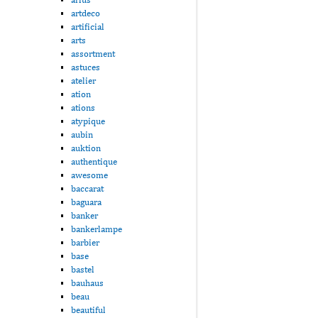
artdeco
artificial
arts
assortment
astuces
atelier
ation
ations
atypique
aubin
auktion
authentique
awesome
baccarat
baguara
banker
bankerlampe
barbier
base
bastel
bauhaus
beau
beautiful