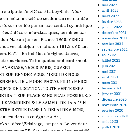
mai 2022
avril 2022
ire tripode, Art-Déco, Shabby-Chic, Néo-
mars 2022
e en métal nickelé de section carrée montée
février 2022
doré, surmontée par un axe central cylindrique
janvier 2022
dorées à décors néo-classiques, terminée par
décembre 2021
novembre 2021
édition Maison Jansen, France 1960. VENDU
octobre 2021
 avec abat-jour en photo : 181.5 x 60 cm.
septembre 2021
m. ETAT : En bel état d’origine. Usures,
août 2021
toutes surfaces. To be quoted and confirmed.
juillet 2021
juin 2021
E ANASTASE, 75003 PARIS, OUVERT
mai 2021
 ET SUR RENDEZ-VOUS. MERCI DE NOUS
avril 2021
ENEMENTIEL, MODE, PHOTO, FILM : MERCI
mars 2021
JETS DE LOCATION. TOUTE VENTE SERA
février 2021
janvier 2021
ETRAIT SUR PLACE SANS FRAIS POSSIBLE. 7
décembre 2020
. LE VENDREDI & LE SAMEDI DE 15 A 19H.
novembre 2020
 ETRE RETIRE DANS UN DELAI DE 6 MOIS,
octobre 2020
septembre 2020
est dans la catégorie « Art,
août 2020
e\Art déco\Eclairage, lampes ». Le vendeur
juillet 2020
é dans ce pays: FR. Cet article peut être expédié