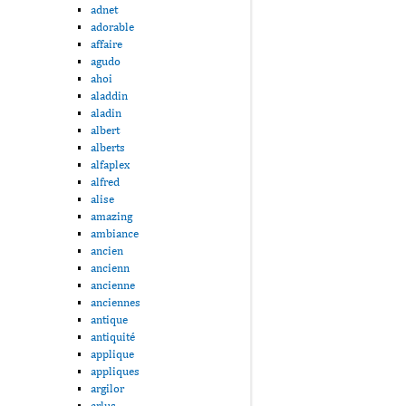
adnet
adorable
affaire
agudo
ahoi
aladdin
aladin
albert
alberts
alfaplex
alfred
alise
amazing
ambiance
ancien
ancienn
ancienne
anciennes
antique
antiquité
applique
appliques
argilor
arlus