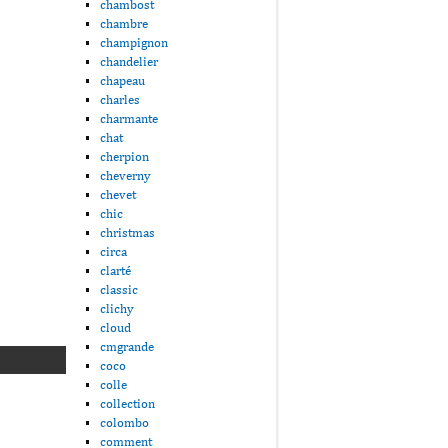
chambost
chambre
champignon
chandelier
chapeau
charles
charmante
chat
cherpion
cheverny
chevet
chic
christmas
circa
clarté
classic
clichy
cloud
cmgrande
coco
colle
collection
colombo
comment