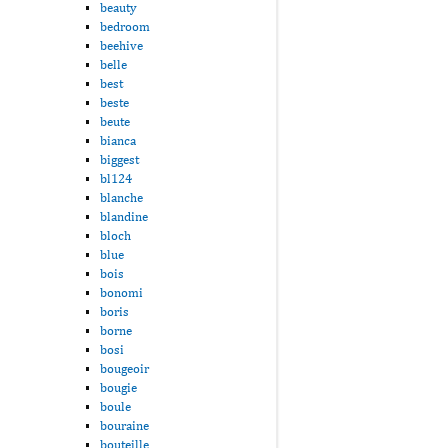
beauty
bedroom
beehive
belle
best
beste
beute
bianca
biggest
bl124
blanche
blandine
bloch
blue
bois
bonomi
boris
borne
bosi
bougeoir
bougie
boule
bouraine
bouteille