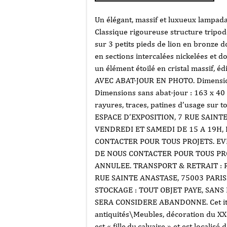
Un élégant, massif et luxueux lampada
Classique rigoureuse structure tripod
sur 3 petits pieds de lion en bronze 
en sections intercalées nickelées et 
un élément étoilé en cristal massif, 
AVEC ABAT-JOUR EN PHOTO. Dimensions
Dimensions sans abat-jour : 163 x 40 c
rayures, traces, patines d’usage sur 
ESPACE D’EXPOSITION, 7 RUE SAINT
VENDREDI ET SAMEDI DE 15 A 19H,
CONTACTER POUR TOUS PROJETS. EV
DE NOUS CONTACTER POUR TOUS PRO
ANNULEE. TRANSPORT & RETRAIT : R
RUE SAINTE ANASTASE, 75003 PARIS
STOCKAGE : TOUT OBJET PAYE, SANS
SERA CONSIDERE ABANDONNE. Cet item 
antiquités\Meubles, décoration du XX
est « fille.du.calvaire » et est localis