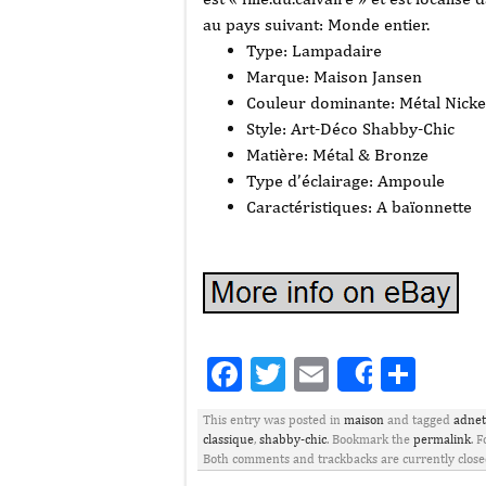
au pays suivant: Monde entier.
Type: Lampadaire
Marque: Maison Jansen
Couleur dominante: Métal Nick
Style: Art-Déco Shabby-Chic
Matière: Métal & Bronze
Type d’éclairage: Ampoule
Caractéristiques: A baïonnette
Facebook
Twitter
Email
Part
Share
This entry was posted in
maison
and tagged
adnet
classique
,
shabby-chic
. Bookmark the
permalink
. 
Both comments and trackbacks are currently close