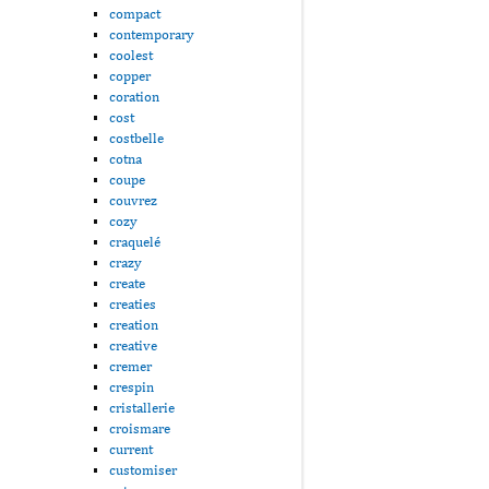
compact
contemporary
coolest
copper
coration
cost
costbelle
cotna
coupe
couvrez
cozy
craquelé
crazy
create
creaties
creation
creative
cremer
crespin
cristallerie
croismare
current
customiser