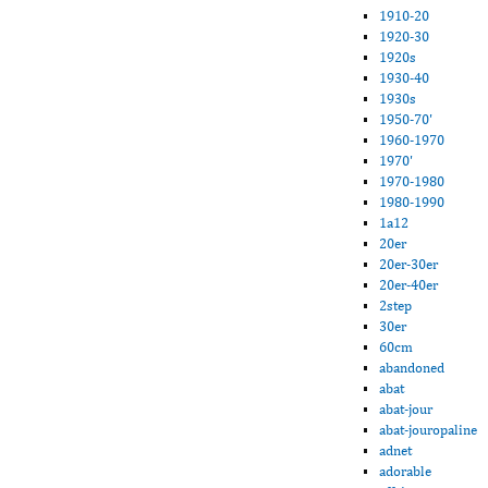
1910-20
1920-30
1920s
1930-40
1930s
1950-70'
1960-1970
1970'
1970-1980
1980-1990
1a12
20er
20er-30er
20er-40er
2step
30er
60cm
abandoned
abat
abat-jour
abat-jouropaline
adnet
adorable