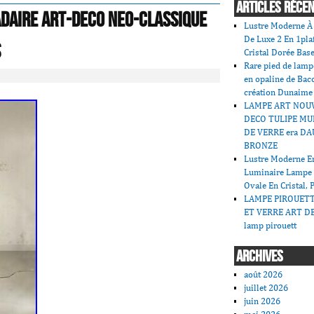
ARTICLES RÉCE
DAIRE ART-DECO NEO-CLASSIQUE
Lustre Moderne À 
De Luxe 2 En 1pla
s
Cristal Dorée Bas
Rare pied de lamp
en opaline de Bac
création Dunaime
LAMPE ART NOU
DECO TULIPE MU
DE VERRE era DA
BRONZE
Lustre Moderne En
Luminaire Lampe
Ovale En Cristal, 
LAMPE PIROUET
ET VERRE ART DE
lamp pirouett
ARCHIVES
août 2026
juillet 2026
juin 2026