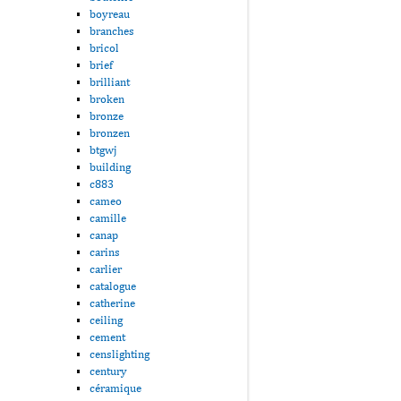
boyreau
branches
bricol
brief
brilliant
broken
bronze
bronzen
btgwj
building
c883
cameo
camille
canap
carins
carlier
catalogue
catherine
ceiling
cement
censlighting
century
céramique