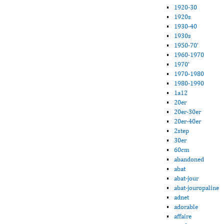
1920-30
1920s
1930-40
1930s
1950-70'
1960-1970
1970'
1970-1980
1980-1990
1a12
20er
20er-30er
20er-40er
2step
30er
60cm
abandoned
abat
abat-jour
abat-jouropaline
adnet
adorable
affaire