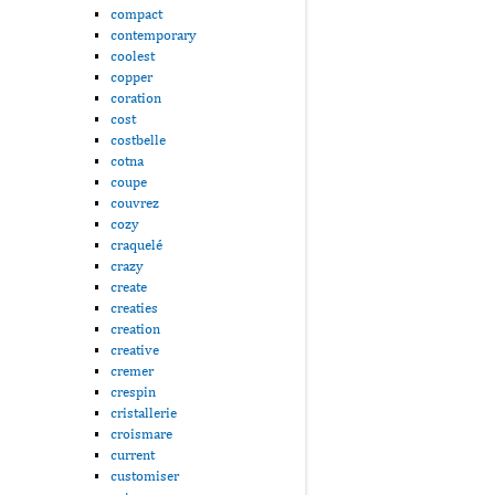
compact
contemporary
coolest
copper
coration
cost
costbelle
cotna
coupe
couvrez
cozy
craquelé
crazy
create
creaties
creation
creative
cremer
crespin
cristallerie
croismare
current
customiser