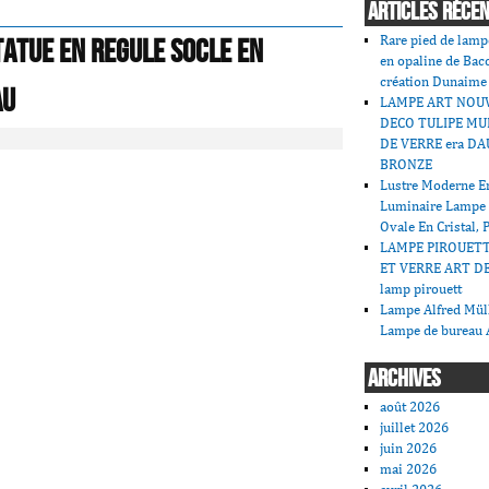
ARTICLES RÉCE
Rare pied de lamp
tatue En Regule Socle En
en opaline de Bac
création Dunaime
au
LAMPE ART NOU
DECO TULIPE MU
DE VERRE era DA
BRONZE
Lustre Moderne En
Luminaire Lampe
Ovale En Cristal, 
LAMPE PIROUET
ET VERRE ART DE
lamp pirouett
Lampe Alfred Mü
Lampe de bureau 
ARCHIVES
août 2026
juillet 2026
juin 2026
mai 2026