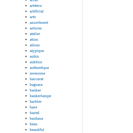
artdeco
artificial
arts
assortment
astuces
atelier
ation
ations
atypique
aubin
auktion
authentique
awesome
baccarat
baguara
banker
bankerlampe
barbier
base
bastel
bauhaus
beau
beautiful