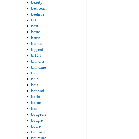
beauty
bedroom
beehive
belle
best
beste
beute
bianca
biggest
bl124
blanche
blandine
bloch
blue
bois
bonomi
boris
borne
bosi
bougeoir
bougie
boule
bouraine
bouteille