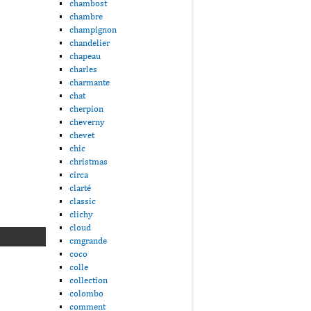
chambost
chambre
champignon
chandelier
chapeau
charles
charmante
chat
cherpion
cheverny
chevet
chic
christmas
circa
clarté
classic
clichy
cloud
cmgrande
coco
colle
collection
colombo
comment