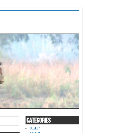
CATEGORIES
01d17