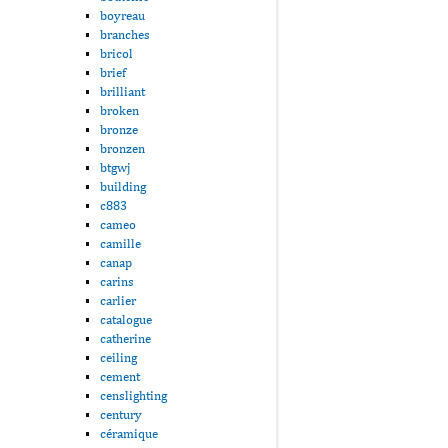
boyreau
branches
bricol
brief
brilliant
broken
bronze
bronzen
btgwj
building
c883
cameo
camille
canap
carins
carlier
catalogue
catherine
ceiling
cement
censlighting
century
céramique