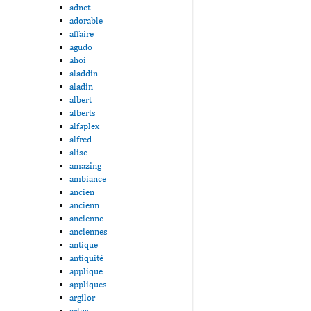
adnet
adorable
affaire
agudo
ahoi
aladdin
aladin
albert
alberts
alfaplex
alfred
alise
amazing
ambiance
ancien
ancienn
ancienne
anciennes
antique
antiquité
applique
appliques
argilor
arlus