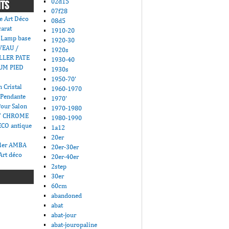
02d15
NTS
07f28
e Art Déco
08d5
carat
1910-20
 Lamp base
1920-30
VEAU /
1920s
LLER PATE
1930-40
UM PIED
1930s
1950-70'
 Cristal
1960-1970
 Pendante
1970'
Pour Salon
1970-1980
T CHROME
1980-1990
CO antique
1a12
20er
ller AMBA
20er-30er
Art déco
20er-40er
2step
30er
60cm
abandoned
abat
abat-jour
abat-jouropaline