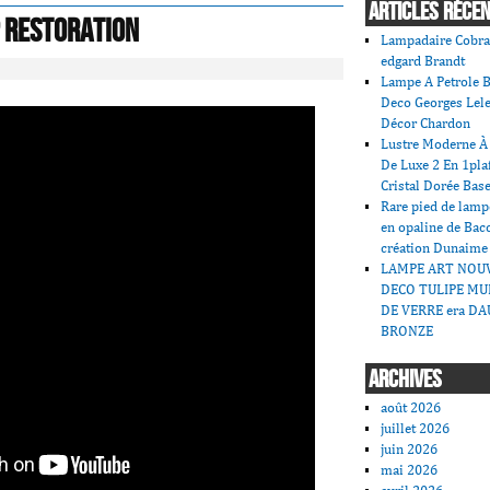
ARTICLES RÉCE
p Restoration
Lampadaire Cobra
edgard Brandt
Lampe A Petrole B
Deco Georges Lele
Décor Chardon
Lustre Moderne À 
De Luxe 2 En 1pla
Cristal Dorée Bas
Rare pied de lamp
en opaline de Bac
création Dunaime
LAMPE ART NOU
DECO TULIPE MU
DE VERRE era DA
BRONZE
ARCHIVES
août 2026
juillet 2026
juin 2026
mai 2026