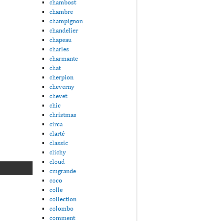
chambost
chambre
champignon
chandelier
chapeau
charles
charmante
chat
cherpion
cheverny
chevet
chic
christmas
circa
clarté
classic
clichy
cloud
cmgrande
coco
colle
collection
colombo
comment