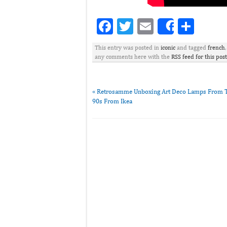
Facebook
Twitter
Email
Part
Share
This entry was posted in
iconic
and tagged
french
any comments here with the
RSS feed for this post
«
Retrosamme Unboxing Art Deco Lamps From 
90s From Ikea