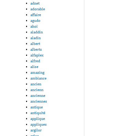
adnet
adorable
affaire
agudo
ahoi
aladdin
aladin
albert
alberts
alfaplex
alfred
alise
amazing
ambiance
ancien
ancienn
ancienne
anciennes
antique
antiquité
applique
appliques
argilor
arlus