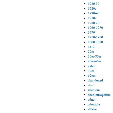
1920-30
1920s
1930-40
1930s
1950-70'
1960-1970
1970'
1970-1980
1980-1990
1a12
20er
20er-30er
20er-40er
2step
30er
60cm
abandoned
abat
abat-jour
abat-jouropaline
adnet
adorable
affaire