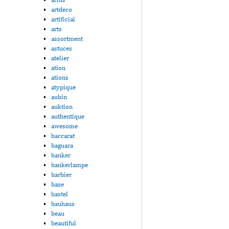
artdeco
artificial
arts
assortment
astuces
atelier
ation
ations
atypique
aubin
auktion
authentique
awesome
baccarat
baguara
banker
bankerlampe
barbier
base
bastel
bauhaus
beau
beautiful