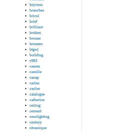
boyreau
branches
bricol
brief
brilliant
broken
bronze
bronzen
btgwj
building
c883
cameo
camille
canap
carins
carlier
catalogue
catherine
ceiling
cement
censlighting
century
céramique