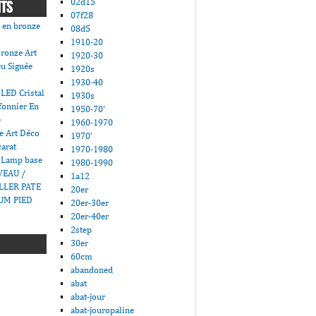
02d15
NTS
07f28
 en bronze
08d5
1910-20
ronze Art
1920-30
u Signée
1920s
1930-40
LED Cristal
1930s
fonnier En
1950-70'
e
1960-1970
e Art Déco
1970'
carat
1970-1980
 Lamp base
1980-1990
VEAU /
1a12
LLER PATE
20er
UM PIED
20er-30er
20er-40er
2step
30er
60cm
abandoned
abat
abat-jour
abat-jouropaline