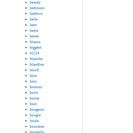
beauty
bedroom
beehive
belle
best
beste
beute
bianca
biggest
bl124
blanche
blandine
bloch
blue
bois
bonomi
boris
borne
bosi
bougeoir
bougie
boule
bouraine
bouteille