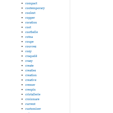
compact
contemporary
coolest
copper
coration
cost
costbelle
cotna
coupe
couvrez
cozy
craquelé
crazy
create
creaties
creation
creative
cremer
crespin
cristallerie
croismare
current
customiser