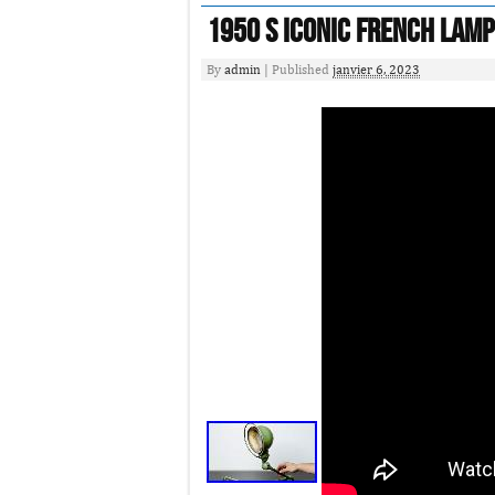
1950 S Iconic French Lam
By
admin
|
Published
janvier 6, 2023