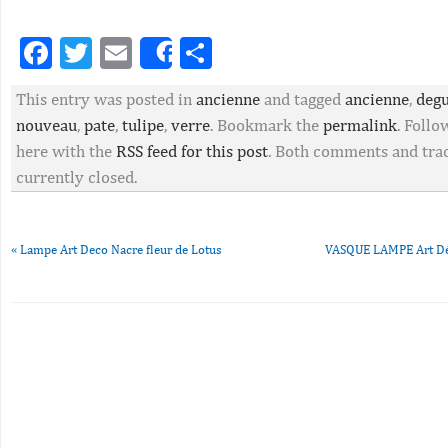
Facebook
Twitter
Email
Partager
Share
This entry was posted in
ancienne
and tagged
ancienne
,
deg
nouveau
,
pate
,
tulipe
,
verre
. Bookmark the
permalink
. Foll
here with the
RSS feed for this post
. Both comments and tra
currently closed.
«
Lampe Art Deco Nacre fleur de Lotus
VASQUE LAMPE Art Dé