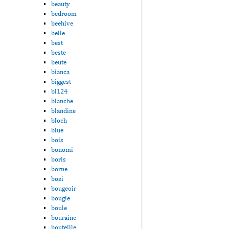
beauty
bedroom
beehive
belle
best
beste
beute
bianca
biggest
bl124
blanche
blandine
bloch
blue
bois
bonomi
boris
borne
bosi
bougeoir
bougie
boule
bouraine
bouteille