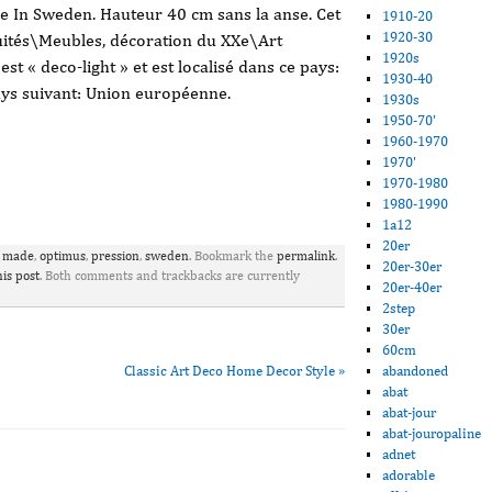
In Sweden. Hauteur 40 cm sans la anse. Cet
1910-20
1920-30
iquités\Meubles, décoration du XXe\Art
1920s
st « deco-light » et est localisé dans ce pays:
1930-40
pays suivant: Union européenne.
1930s
1950-70'
1960-1970
1970'
1970-1980
ager
1980-1990
1a12
20er
,
made
,
optimus
,
pression
,
sweden
. Bookmark the
permalink
.
20er-30er
his post
. Both comments and trackbacks are currently
20er-40er
2step
30er
60cm
Classic Art Deco Home Decor Style
»
abandoned
abat
abat-jour
abat-jouropaline
adnet
adorable