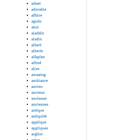
adnet
adorable
affaire
agudo
ahoi
aladdin
aladin
albert
alberts
alfaplex
alfred
alise
amazing
ambiance
ancien
ancienn
ancienne
anciennes
antique
antiquité
applique
appliques
argilor
arlus