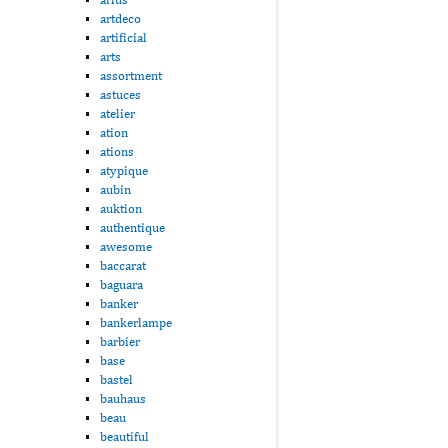
artdeco
artificial
arts
assortment
astuces
atelier
ation
ations
atypique
aubin
auktion
authentique
awesome
baccarat
baguara
banker
bankerlampe
barbier
base
bastel
bauhaus
beau
beautiful