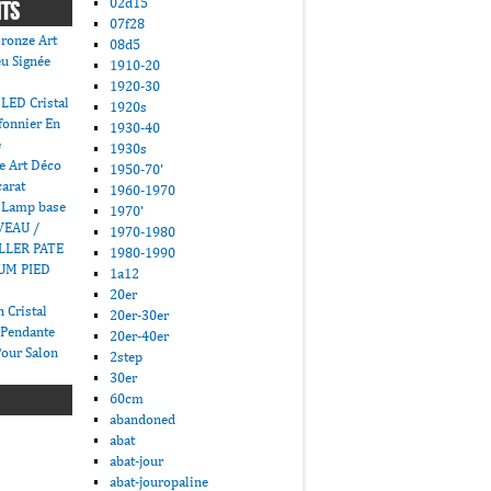
02d15
NTS
07f28
ronze Art
08d5
u Signée
1910-20
1920-30
LED Cristal
1920s
fonnier En
1930-40
e
1930s
e Art Déco
1950-70'
carat
1960-1970
 Lamp base
1970'
VEAU /
1970-1980
LLER PATE
1980-1990
UM PIED
1a12
20er
 Cristal
20er-30er
 Pendante
20er-40er
Pour Salon
2step
30er
60cm
abandoned
abat
abat-jour
abat-jouropaline