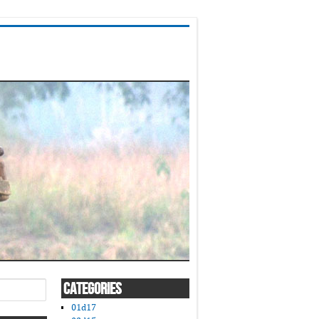
CATEGORIES
01d17