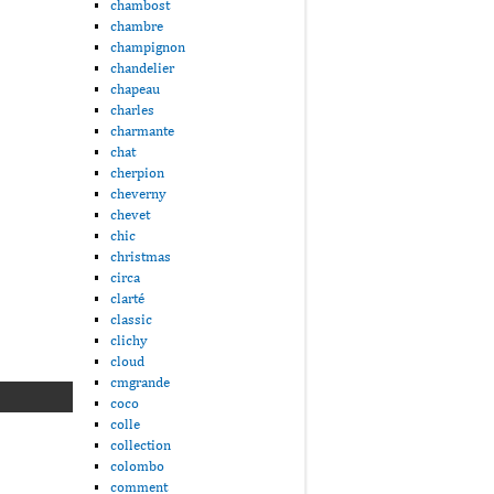
chambost
chambre
champignon
chandelier
chapeau
charles
charmante
chat
cherpion
cheverny
chevet
chic
christmas
circa
clarté
classic
clichy
cloud
cmgrande
coco
colle
collection
colombo
comment