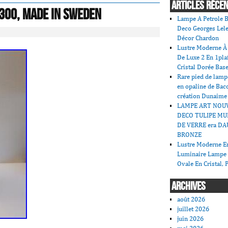
ARTICLES RÉCE
 300, Made In Sweden
Lampe A Petrole B
Deco Georges Lele
Décor Chardon
Lustre Moderne À 
De Luxe 2 En 1pla
Cristal Dorée Bas
Rare pied de lamp
en opaline de Bac
création Dunaime
LAMPE ART NOU
DECO TULIPE MU
DE VERRE era DA
BRONZE
Lustre Moderne En
Luminaire Lampe
Ovale En Cristal, 
ARCHIVES
août 2026
juillet 2026
juin 2026