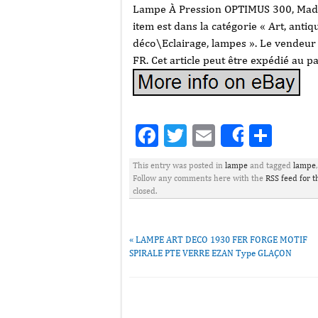
Lampe À Pression OPTIMUS 300, Made 
item est dans la catégorie « Art, ant
déco\Eclairage, lampes ». Le vendeur e
FR. Cet article peut être expédié au 
Facebook
Twitter
Email
Part
Share
This entry was posted in
lampe
and tagged
lampe
Follow any comments here with the
RSS feed for t
closed.
«
LAMPE ART DECO 1930 FER FORGE MOTIF
SPIRALE PTE VERRE EZAN Type GLAÇON