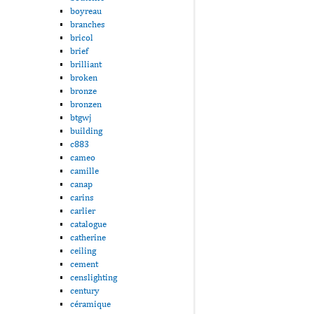
boyreau
branches
bricol
brief
brilliant
broken
bronze
bronzen
btgwj
building
c883
cameo
camille
canap
carins
carlier
catalogue
catherine
ceiling
cement
censlighting
century
céramique