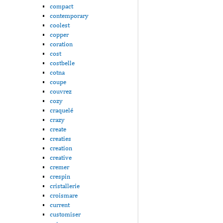
compact
contemporary
coolest
copper
coration
cost
costbelle
cotna
coupe
couvrez
cozy
craquelé
crazy
create
creaties
creation
creative
cremer
crespin
cristallerie
croismare
current
customiser