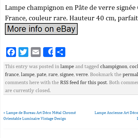
Lampe champignon en Pâte de verre signée 
France, couleur rare. Hauteur 40 cm, parfait 
Facebook
Twitter
Email
Partager
Share
This entry was posted in
lampe
and tagged
champignon
,
coc
france
,
lampe
,
pate
,
rare
,
signee
,
verre
. Bookmark the
permal
comments here with the
RSS feed for this post
. Both commen
are currently closed.
«
Lampe de Bureau Art Déco Métal Chromé
Lampe Ancienne Art Déco
Orientable Luminaire Vintage Design