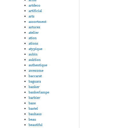
artdeco
artificial
arts
assortment
astuces
atelier
ation
ations
atypique
aubin
auktion
authentique
awesome
baccarat
baguara
banker
bankerlampe
barbier
base
bastel
bauhaus
beau
beautiful