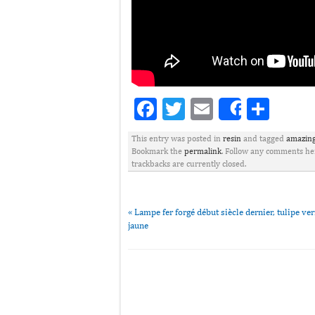
Facebook
Twitter
Email
Part
Share
This entry was posted in
resin
and tagged
amazin
Bookmark the
permalink
. Follow any comments he
trackbacks are currently closed.
«
Lampe fer forgé début siècle dernier, tulipe ver
jaune