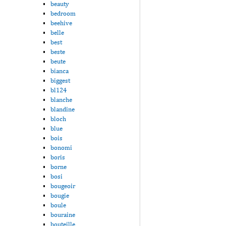
beauty
bedroom
beehive
belle
best
beste
beute
bianca
biggest
bl124
blanche
blandine
bloch
blue
bois
bonomi
boris
borne
bosi
bougeoir
bougie
boule
bouraine
bouteille