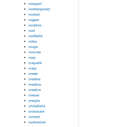
compact
contemporary
coolest
copper
coration
cost
costbelle
cotna
coupe
couvrez
cozy
craquelé
crazy
create
creaties
creation
creative
cremer
crespin
cristallerie
croismare
current
customiser