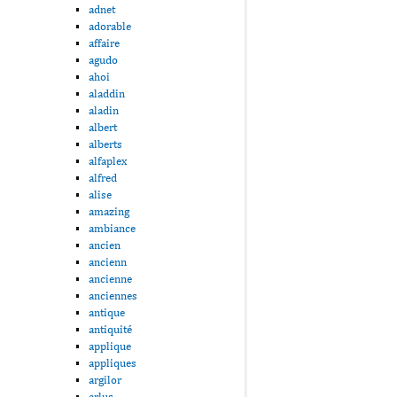
adnet
adorable
affaire
agudo
ahoi
aladdin
aladin
albert
alberts
alfaplex
alfred
alise
amazing
ambiance
ancien
ancienn
ancienne
anciennes
antique
antiquité
applique
appliques
argilor
arlus