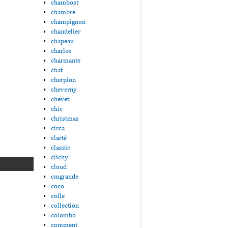
chambost
chambre
champignon
chandelier
chapeau
charles
charmante
chat
cherpion
cheverny
chevet
chic
christmas
circa
clarté
classic
clichy
cloud
cmgrande
coco
colle
collection
colombo
comment