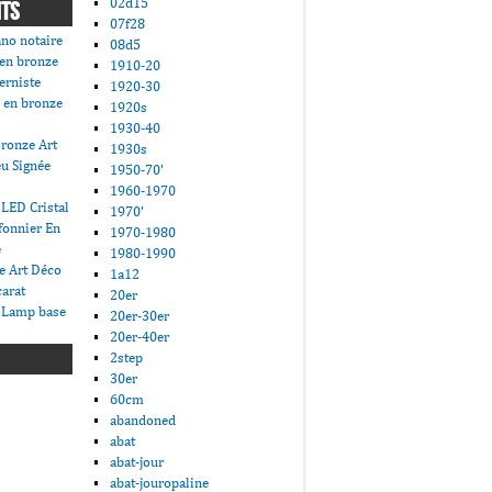
02d15
NTS
07f28
ano notaire
08d5
 en bronze
1910-20
erniste
1920-30
 en bronze
1920s
1930-40
ronze Art
1930s
u Signée
1950-70'
1960-1970
LED Cristal
1970'
fonnier En
1970-1980
e
1980-1990
e Art Déco
1a12
carat
20er
 Lamp base
20er-30er
20er-40er
2step
30er
60cm
abandoned
abat
abat-jour
abat-jouropaline