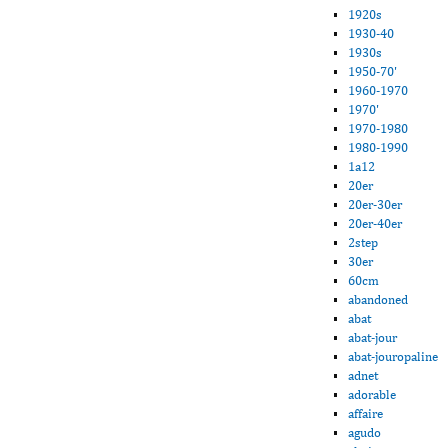
1920s
1930-40
1930s
1950-70'
1960-1970
1970'
1970-1980
1980-1990
1a12
20er
20er-30er
20er-40er
2step
30er
60cm
abandoned
abat
abat-jour
abat-jouropaline
adnet
adorable
affaire
agudo