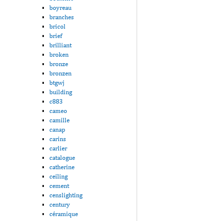
boyreau
branches
bricol
brief
brilliant
broken
bronze
bronzen
btgwj
building
c883
cameo
camille
canap
carins
carlier
catalogue
catherine
ceiling
cement
censlighting
century
céramique