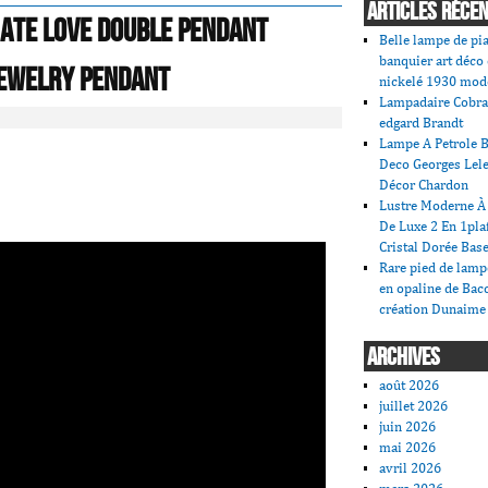
ARTICLES RÉCE
nate Love Double Pendant
Belle lampe de pi
banquier art déco
Jewelry Pendant
nickelé 1930 mod
Lampadaire Cobra
edgard Brandt
Lampe A Petrole B
Deco Georges Lele
Décor Chardon
Lustre Moderne À 
De Luxe 2 En 1pla
Cristal Dorée Bas
Rare pied de lamp
en opaline de Bac
création Dunaime
ARCHIVES
août 2026
juillet 2026
juin 2026
mai 2026
avril 2026