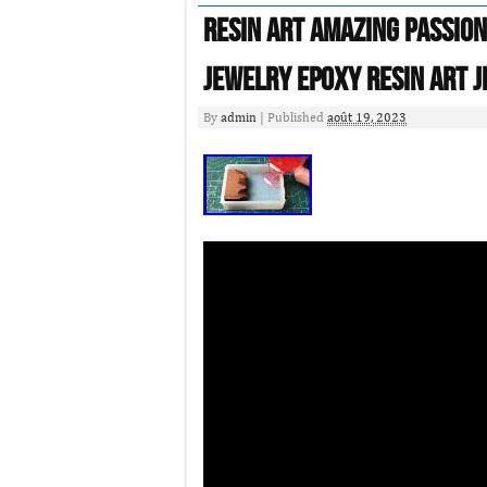
Resin Art Amazing Passio
Jewelry Epoxy Resin Art 
By
admin
|
Published
août 19, 2023