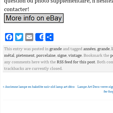
question ou photo supplémentaire, n’hésite
contacter!
Facebook
Twitter
Email
Partager
Share
This entry was posted in
grande
and tagged
années
,
grande
,
métal
,
pietement
,
porcelaine
,
signe
,
vintage
. Bookmark the
p
any comments here with the
RSS feed for this post
. Both c
trackbacks are currently closed.
«
Ancienne lampe en bakelite noir old lamp art déco
Lampe Art Deco verre si
fer fo