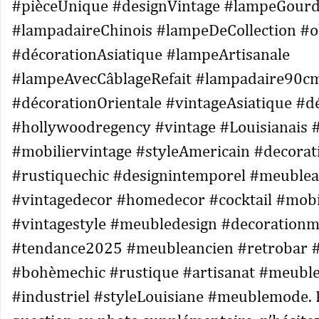
#pièceUnique #designVintage #lampeGour
#lampadaireChinois #lampeDeCollection #o
#décorationAsiatique #lampeArtisanale
#lampeAvecCâblageRefait #lampadaire90c
#décorationOrientale #vintageAsiatique #d
#hollywoodregency #vintage #Louisianais 
#mobiliervintage #styleAmericain #decorat
#rustiquechic #designintemporel #meuble
#vintagedecor #homedecor #cocktail #mobi
#vintagestyle #meubledesign #decorationm
#tendance2025 #meubleancien #retrobar #
#bohèmechic #rustique #artisanat #meuble
#industriel #styleLouisiane #meublemode. 