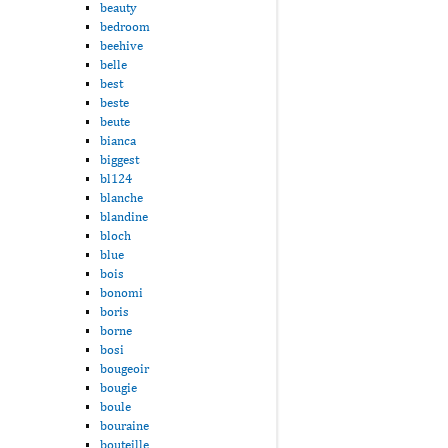
beauty
bedroom
beehive
belle
best
beste
beute
bianca
biggest
bl124
blanche
blandine
bloch
blue
bois
bonomi
boris
borne
bosi
bougeoir
bougie
boule
bouraine
bouteille