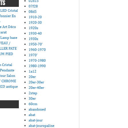
02d15
NTS
07f28
LED Cristal
08d5
fonnier En
1910-20
e
1920-30
e Art Déco
1920s
carat
1930-40
 Lamp base
1930s
VEAU /
1950-70'
LLER PATE
1960-1970
UM PIED
1970'
1970-1980
 Cristal
1980-1990
 Pendante
1a12
Pour Salon
20er
T CHROME
20er-30er
CO antique
20er-40er
2step
30er
60cm
abandoned
abat
abat-jour
abat-jouropaline