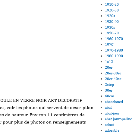
1910-20
1920-30
1920s
1930-40
1930s
1950-70'
1960-1970
1970'
1970-1980
1980-1990
1a12
20er
20er-30er
20er-40er
2step
30er
60cm
OULE EN VERRE NOIR ART DECORATIF
abandoned
, voir les photos qui servent de description
abat
abat-jour
es de hauteur. Environ 11 centimètres de
abat-jouropaline
er pour plus de photos ou renseignements
adnet
adorable