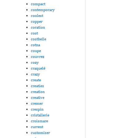
compact
contemporary
coolest
copper
coration
cost
costbelle
cotna
coupe
couvrez
cozy
craquelé
crazy
create
creaties
creation
creative
cremer
crespin
cristallerie
croismare
current
customiser