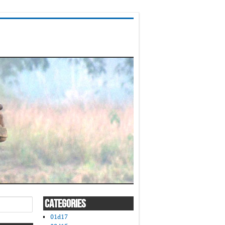
CATEGORIES
01d17