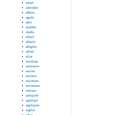
adnet
adorable
affaire
agudo
ahoi
aladdin
aladin
albert
alberts
alfaplex
alfred
alise
amazing
ambiance
ancien
ancienn
ancienne
anciennes
antique
antiquité
applique
appliques
argilor
arlus