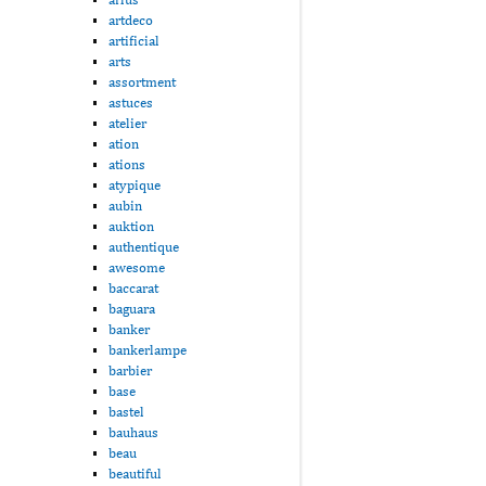
artdeco
artificial
arts
assortment
astuces
atelier
ation
ations
atypique
aubin
auktion
authentique
awesome
baccarat
baguara
banker
bankerlampe
barbier
base
bastel
bauhaus
beau
beautiful