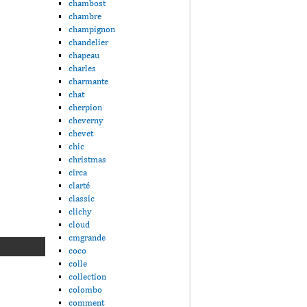
chambost
chambre
champignon
chandelier
chapeau
charles
charmante
chat
cherpion
cheverny
chevet
chic
christmas
circa
clarté
classic
clichy
cloud
cmgrande
coco
colle
collection
colombo
comment