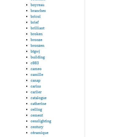
boyreau
branches
bricol
brief
brilliant
broken
bronze
bronzen
btgwj
building
c883
cameo
camille
canap
carins
carlier
catalogue
catherine
ceiling
cement
censlighting
century
céramique