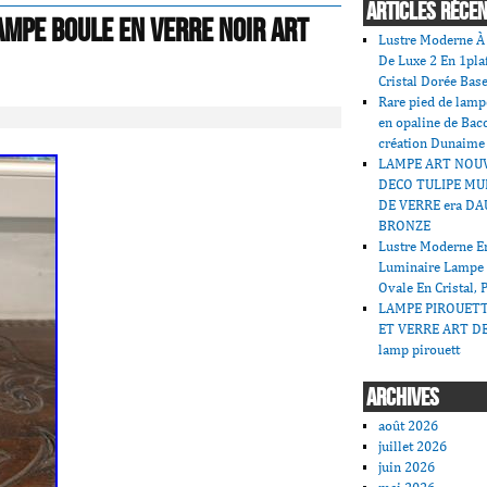
ARTICLES RÉCE
ampe Boule En Verre Noir Art
Lustre Moderne À 
De Luxe 2 En 1pla
Cristal Dorée Bas
Rare pied de lamp
en opaline de Bac
création Dunaime
LAMPE ART NOU
DECO TULIPE MU
DE VERRE era DA
BRONZE
Lustre Moderne En
Luminaire Lampe
Ovale En Cristal, 
LAMPE PIROUET
ET VERRE ART DE
lamp pirouett
ARCHIVES
août 2026
juillet 2026
juin 2026