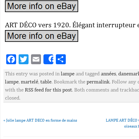
ART DÉCO vers 1920. Élégant interrupteur e
Facebook
Twitter
Email
Partager
Share
This entry was posted in
lampe
and tagged
années
,
danemar
lampe
,
martelé
,
table
. Bookmark the
permalink
. Follow any
with the
RSS feed for this post
. Both comments and trackbac
closed.
«
Jolie lampe ART DECO en forme de mains
LAMPE ART DÉCO Gl
oiseaux 