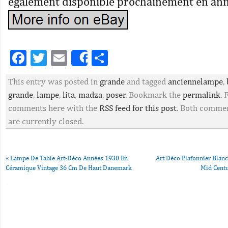
également disponible prochainement en an
Facebook
Twitter
Email
Partager
Share
This entry was posted in
grande
and tagged
anciennelampe
,
grande
,
lampe
,
lita
,
madza
,
poser
. Bookmark the
permalink
. 
comments here with the
RSS feed for this post
. Both commen
are currently closed.
«
Lampe De Table Art-Déco Années 1930 En
Art Déco Plafonnier Blan
Céramique Vintage 36 Cm De Haut Danemark
Mid Cent