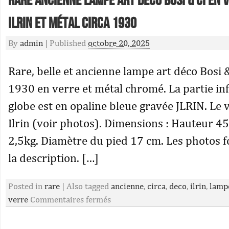
RARE ANCIENNE LAMPE Art Déco Bosi & Ci en 
ILRIN et Métal Circa 1930
By
admin
|
Published
octobre 20, 2025
Rare, belle et ancienne lampe art déco Bosi &
1930 en verre et métal chromé. La partie in
globe est en opaline bleue gravée JLRIN. Le v
Ilrin (voir photos). Dimensions : Hauteur 4
2,5kg. Diamètre du pied 17 cm. Les photos f
la description. […]
Posted in
rare
|
Also tagged
ancienne
,
circa
,
deco
,
ilrin
,
lamp
verre
Commentaires fermés