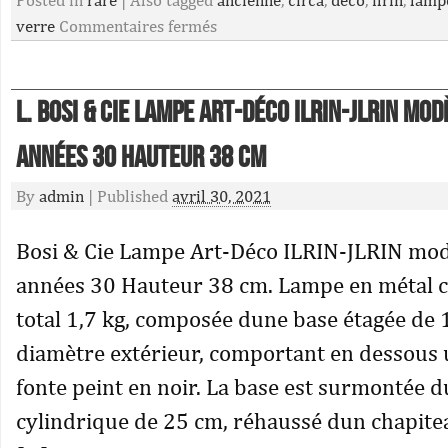
Posted in
rare
|
Also tagged
ancienne
,
circa
,
deco
,
ilrin
,
lamp
verre
Commentaires fermés
L. Bosi & Cie Lampe Art-Déco ILRIN-JLRIN mod
années 30 Hauteur 38 cm
By
admin
|
Published
avril 30, 2021
Bosi & Cie Lampe Art-Déco ILRIN-JLRIN mo
années 30 Hauteur 38 cm. Lampe en métal 
total 1,7 kg, composée dune base étagée de
diamètre extérieur, comportant en dessous 
fonte peint en noir. La base est surmontée d
cylindrique de 25 cm, réhaussé dun chapitea