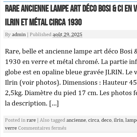
RARE ANCIENNE LAMPE Art Déco Bosi & Ci en 
ILRIN et Métal Circa 1930
By
admin
|
Published
août 29, 2025
Rare, belle et ancienne lampe art déco Bosi &
1930 en verre et métal chromé. La partie in
globe est en opaline bleue gravée JLRIN. Le v
Ilrin (voir photos). Dimensions : Hauteur 4
2,5kg. Diamètre du pied 17 cm. Les photos f
la description. […]
Posted in
rare
|
Also tagged
ancienne
,
circa
,
deco
,
ilrin
,
lamp
verre
Commentaires fermés