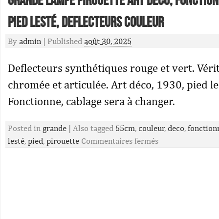
Grande lampe pirouette art déco, fonction
pied lesté, deflecteurs couleur
By
admin
|
Published
août 30, 2025
Deflecteurs synthétiques rouge et vert. Véri
chromée et articulée. Art déco, 1930, pied le
Fonctionne, cablage sera à changer.
Posted in
grande
|
Also tagged
55cm
,
couleur
,
deco
,
fonction
lesté
,
pied
,
pirouette
Commentaires fermés