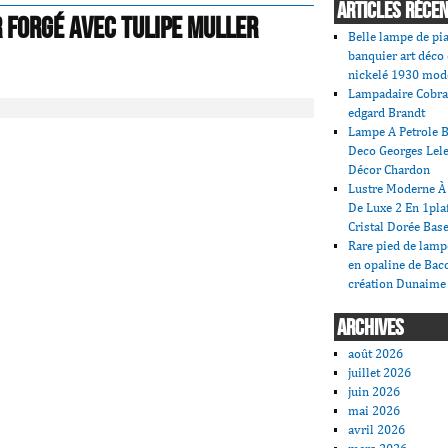
ARTICLES RÉCE
 forgé avec Tulipe MULLER
Belle lampe de pi
banquier art déco
nickelé 1930 mod
Lampadaire Cobra
edgard Brandt
Lampe A Petrole B
Deco Georges Lele
Décor Chardon
Lustre Moderne À 
De Luxe 2 En 1pla
Cristal Dorée Bas
Rare pied de lamp
en opaline de Bac
création Dunaime
ARCHIVES
août 2026
juillet 2026
juin 2026
mai 2026
avril 2026