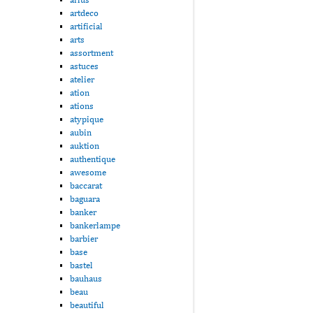
artdeco
artificial
arts
assortment
astuces
atelier
ation
ations
atypique
aubin
auktion
authentique
awesome
baccarat
baguara
banker
bankerlampe
barbier
base
bastel
bauhaus
beau
beautiful