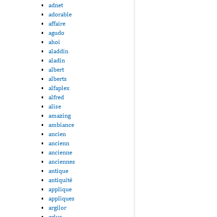
adnet
adorable
affaire
agudo
ahoi
aladdin
aladin
albert
alberts
alfaplex
alfred
alise
amazing
ambiance
ancien
ancienn
ancienne
anciennes
antique
antiquité
applique
appliques
argilor
arlus