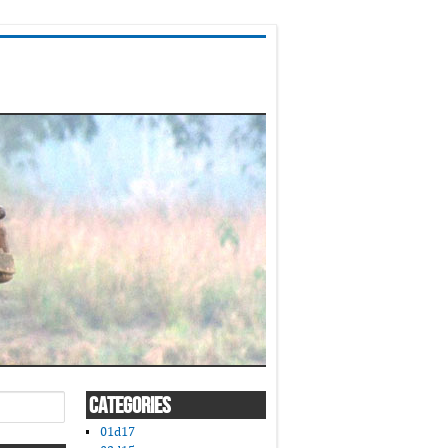
CATEGORIES
01d17