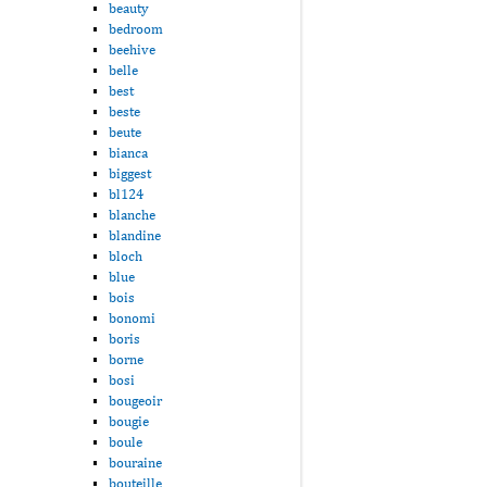
beauty
bedroom
beehive
belle
best
beste
beute
bianca
biggest
bl124
blanche
blandine
bloch
blue
bois
bonomi
boris
borne
bosi
bougeoir
bougie
boule
bouraine
bouteille