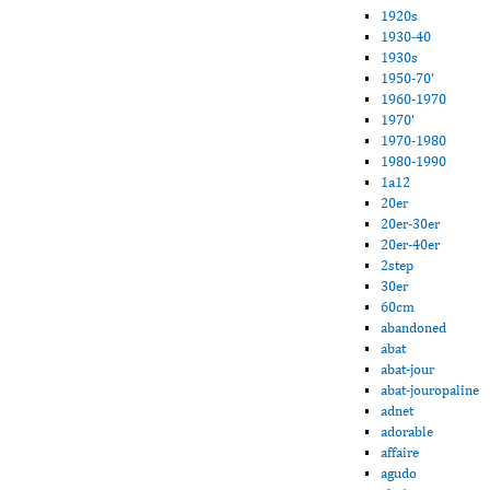
1920s
1930-40
1930s
1950-70'
1960-1970
1970'
1970-1980
1980-1990
1a12
20er
20er-30er
20er-40er
2step
30er
60cm
abandoned
abat
abat-jour
abat-jouropaline
adnet
adorable
affaire
agudo