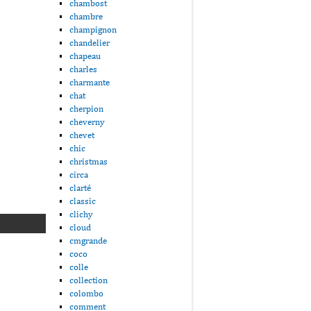
chambost
chambre
champignon
chandelier
chapeau
charles
charmante
chat
cherpion
cheverny
chevet
chic
christmas
circa
clarté
classic
clichy
cloud
cmgrande
coco
colle
collection
colombo
comment