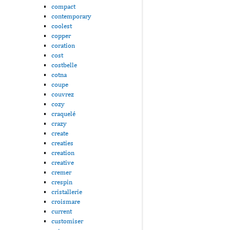
compact
contemporary
coolest
copper
coration
cost
costbelle
cotna
coupe
couvrez
cozy
craquelé
crazy
create
creaties
creation
creative
cremer
crespin
cristallerie
croismare
current
customiser