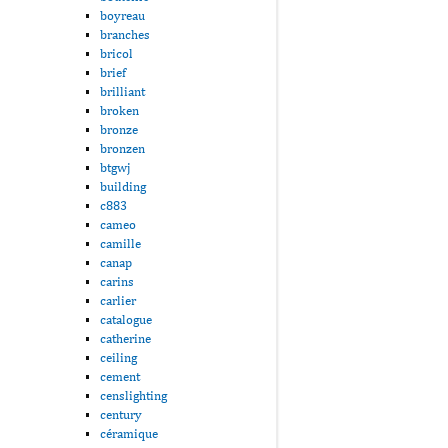
boyreau
branches
bricol
brief
brilliant
broken
bronze
bronzen
btgwj
building
c883
cameo
camille
canap
carins
carlier
catalogue
catherine
ceiling
cement
censlighting
century
céramique