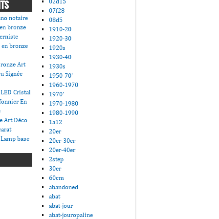
02d15
NTS
07f28
ano notaire
08d5
 en bronze
1910-20
erniste
1920-30
 en bronze
1920s
1930-40
ronze Art
1930s
u Signée
1950-70'
1960-1970
LED Cristal
1970'
fonnier En
1970-1980
e
1980-1990
e Art Déco
1a12
carat
20er
 Lamp base
20er-30er
20er-40er
2step
30er
60cm
abandoned
abat
abat-jour
abat-jouropaline