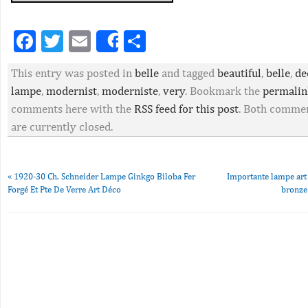
Facebook
Twitter
Email
Partager
Share
This entry was posted in
belle
and tagged
beautiful
,
belle
,
de
lampe
,
modernist
,
moderniste
,
very
. Bookmark the
permalin
comments here with the
RSS feed for this post
. Both commen
are currently closed.
«
1920-30 Ch. Schneider Lampe Ginkgo Biloba Fer
Importante lampe art
Forgé Et Pte De Verre Art Déco
bronze