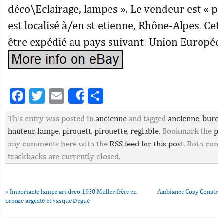
déco\Eclairage, lampes ». Le vendeur est « 
est localisé à/en st etienne, Rhône-Alpes. Cet
être expédié au pays suivant: Union Europé
Facebook
Twitter
Email
Partager
Share
This entry was posted in
ancienne
and tagged
ancienne
,
bur
hauteur
,
lampe
,
pirouett
,
pirouette
,
reglable
. Bookmark the
p
any comments here with the
RSS feed for this post
. Both c
trackbacks are currently closed.
«
Importante lampe art deco 1930 Muller frère en
Ambiance Cosy Constr
bronze argenté et vasque Degué