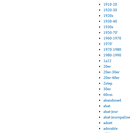
1910-20
1920-30
1920s
1930-40
1930s
1950-70'
1960-1970
1970'
1970-1980
1980-1990
1a12
20er
20er-30er
20er-40er
2step
30er
60cm
abandoned
abat
abat-jour
abat-jouropaline
adnet
adorable