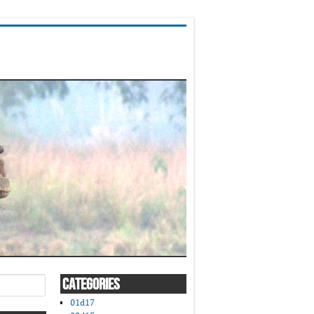
CATEGORIES
01d17