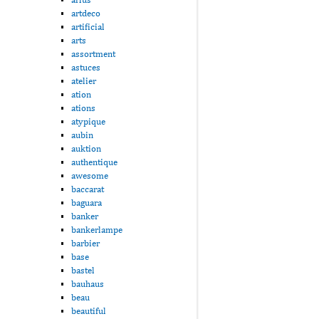
artdeco
artificial
arts
assortment
astuces
atelier
ation
ations
atypique
aubin
auktion
authentique
awesome
baccarat
baguara
banker
bankerlampe
barbier
base
bastel
bauhaus
beau
beautiful