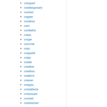
compact
contemporary
coolest
copper
coration
cost
costbelle
cotna
coupe
couvrez
cozy
craquelé
crazy
create
creaties
creation
creative
cremer
crespin
cristallerie
croismare
current
customiser