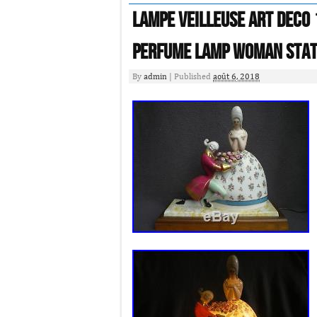
Lampe veilleuse art deco
perfume lamp woman sta
By
admin
|
Published
août 6, 2018