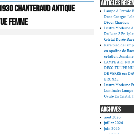
ARTICLES RÉCE
 1930 CHANTERAUD antique
Lampe A Petrole B
Deco Georges Lele
tue femme
Décor Chardon
Lustre Moderne À 
De Luxe 2 En 1pla
Cristal Dorée Bas
Rare pied de lamp
en opaline de Bac
création Dunaime
LAMPE ART NOU
DECO TULIPE MU
DE VERRE era DA
BRONZE
Lustre Moderne En
Luminaire Lampe
Ovale En Cristal, 
ARCHIVES
août 2026
juillet 2026
juin 2026