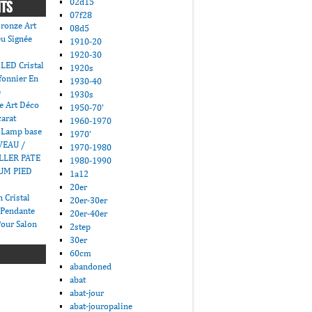
02d15
NTS
07f28
ronze Art
08d5
u Signée
1910-20
1920-30
LED Cristal
1920s
fonnier En
1930-40
e
1930s
e Art Déco
1950-70'
carat
1960-1970
 Lamp base
1970'
VEAU /
1970-1980
LLER PATE
1980-1990
UM PIED
1a12
20er
 Cristal
20er-30er
 Pendante
20er-40er
Pour Salon
2step
30er
60cm
abandoned
abat
abat-jour
abat-jouropaline