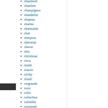
chambost
chambre
champignon
chandelier
chapeau
charles
charmante
chat
cherpion
cheverny
chevet
chic
christmas
circa
clarté
classic
clichy
cloud
cmgrande
coco
colle
collection
colombo
comment