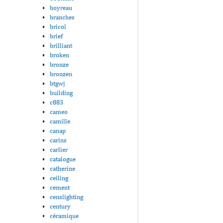
boyreau
branches
bricol
brief
brilliant
broken
bronze
bronzen
btgwj
building
c883
cameo
camille
canap
carins
carlier
catalogue
catherine
ceiling
cement
censlighting
century
céramique