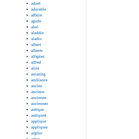
adnet
adorable
affaire
agudo
ahoi
aladdin
aladin
albert
alberts
alfaplex
alfred
alise
amazing
ambiance
ancien
ancienn
ancienne
anciennes
antique
antiquité
applique
appliques
argilor
arlus