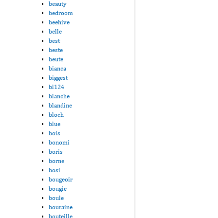
beauty
bedroom
beehive
belle
best
beste
beute
bianca
biggest
bl124
blanche
blandine
bloch
blue
bois
bonomi
boris
borne
bosi
bougeoir
bougie
boule
bouraine
bouteille