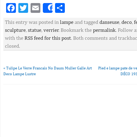
Facebook
Twitter
Email
Partager
Share
This entry was posted in
lampe
and tagged
danseuse
,
deco
,
f
sculpture
,
statue
,
verrier
. Bookmark the
permalink
. Follow 
with the
RSS feed for this post
. Both comments and trackbac
closed.
«
Tulipe Le Verre Francais No Daum Muller Galle Art
Pied e lampe pate de v
Deco Lampe Lustre
DÉCO 193