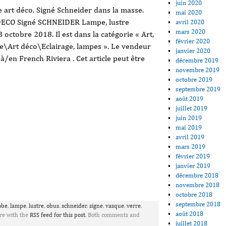
juin 2020
art déco. Signé Schneider dans la masse.
mai 2020
DECO Signé SCHNEIDER Lampe, lustre
avril 2020
mars 2020
 octobre 2018. Il est dans la catégorie « Art,
février 2020
e\Art déco\Eclairage, lampes ». Le vendeur
janvier 2020
à/en French Riviera . Cet article peut être
décembre 2019
novembre 2019
octobre 2019
septembre 2019
août 2019
juillet 2019
juin 2019
mai 2019
avril 2019
mars 2019
février 2019
janvier 2019
décembre 2018
ager
novembre 2018
octobre 2018
septembre 2018
obe
,
lampe
,
lustre
,
obus
,
schneider
,
signe
,
vasque
,
verre
.
août 2018
re with the
RSS feed for this post
. Both comments and
juillet 2018