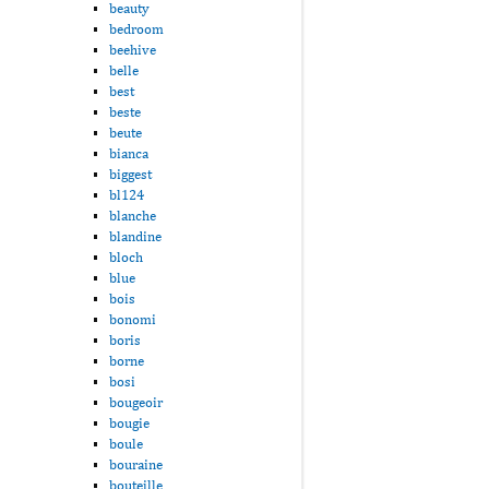
beauty
bedroom
beehive
belle
best
beste
beute
bianca
biggest
bl124
blanche
blandine
bloch
blue
bois
bonomi
boris
borne
bosi
bougeoir
bougie
boule
bouraine
bouteille