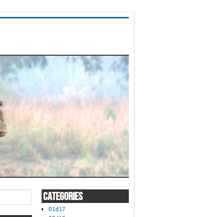
CATEGORIES
01d17