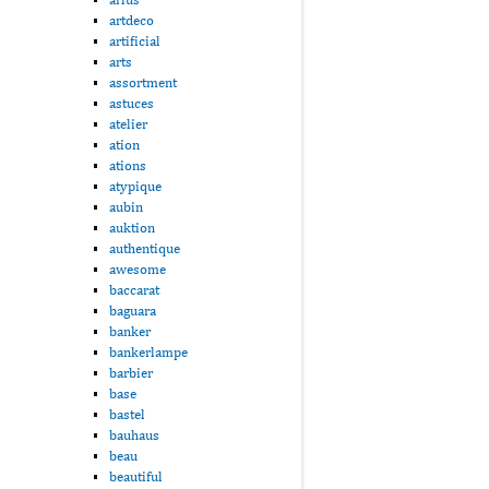
artdeco
artificial
arts
assortment
astuces
atelier
ation
ations
atypique
aubin
auktion
authentique
awesome
baccarat
baguara
banker
bankerlampe
barbier
base
bastel
bauhaus
beau
beautiful