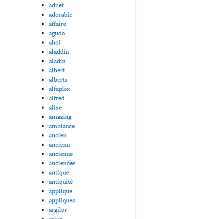
adnet
adorable
affaire
agudo
ahoi
aladdin
aladin
albert
alberts
alfaplex
alfred
alise
amazing
ambiance
ancien
ancienn
ancienne
anciennes
antique
antiquité
applique
appliques
argilor
arlus