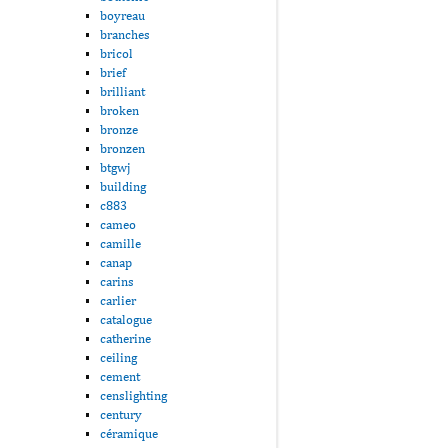
boyreau
branches
bricol
brief
brilliant
broken
bronze
bronzen
btgwj
building
c883
cameo
camille
canap
carins
carlier
catalogue
catherine
ceiling
cement
censlighting
century
céramique