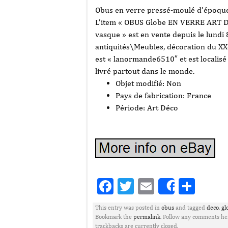
Obus en verre pressé-moulé d’époque 
L’item « OBUS Globe EN VERRE ART 
vasque » est en vente depuis le lundi 8
antiquités\Meubles, décoration du XX
est « lanormande6510″ et est localisé 
livré partout dans le monde.
Objet modifié: Non
Pays de fabrication: France
Période: Art Déco
Facebook
Twitter
Email
Part
Share
This entry was posted in
obus
and tagged
deco
,
gl
Bookmark the
permalink
. Follow any comments he
trackbacks are currently closed.