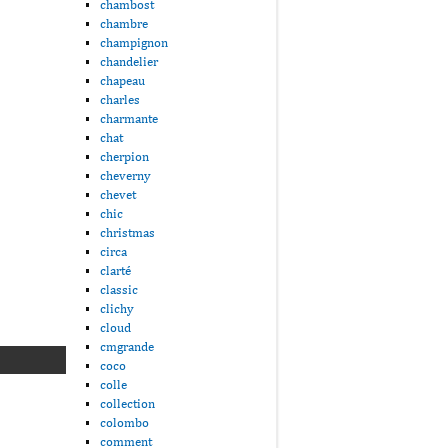
chambost
chambre
champignon
chandelier
chapeau
charles
charmante
chat
cherpion
cheverny
chevet
chic
christmas
circa
clarté
classic
clichy
cloud
cmgrande
coco
colle
collection
colombo
comment