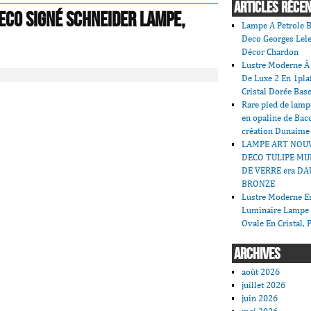
ARTICLES RÉCE
ECO Signé SCHNEIDER Lampe,
Lampe A Petrole B
Deco Georges Lele
Décor Chardon
Lustre Moderne À 
De Luxe 2 En 1pla
Cristal Dorée Bas
Rare pied de lamp
en opaline de Bac
création Dunaime
LAMPE ART NOU
DECO TULIPE MU
DE VERRE era DA
BRONZE
Lustre Moderne En
Luminaire Lampe
Ovale En Cristal, 
ARCHIVES
août 2026
juillet 2026
juin 2026