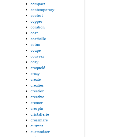
compact
contemporary
coolest
copper
coration
cost
costbelle
cotna
coupe
couvrez
cozy
craquelé
crazy
create
creaties
creation
creative
cremer
crespin
cristallerie
croismare
current
customiser