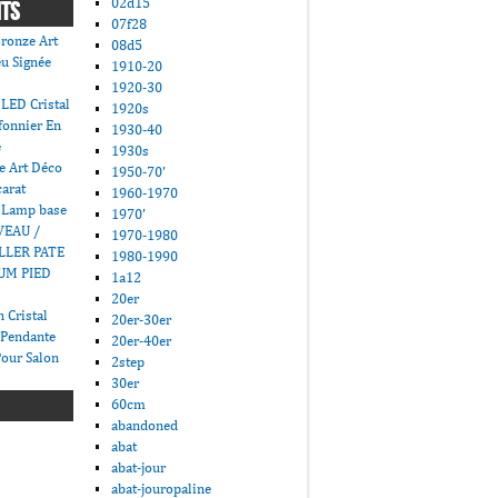
02d15
NTS
07f28
ronze Art
08d5
u Signée
1910-20
1920-30
LED Cristal
1920s
fonnier En
1930-40
e
1930s
e Art Déco
1950-70'
carat
1960-1970
 Lamp base
1970'
VEAU /
1970-1980
LLER PATE
1980-1990
UM PIED
1a12
20er
 Cristal
20er-30er
 Pendante
20er-40er
Pour Salon
2step
30er
60cm
abandoned
abat
abat-jour
abat-jouropaline