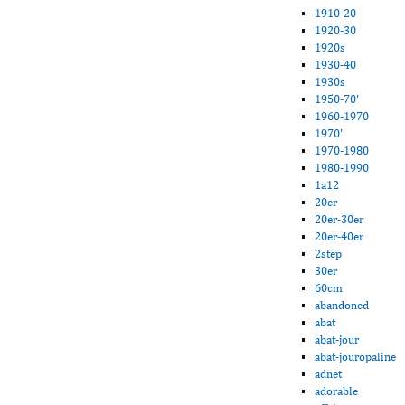
1910-20
1920-30
1920s
1930-40
1930s
1950-70'
1960-1970
1970'
1970-1980
1980-1990
1a12
20er
20er-30er
20er-40er
2step
30er
60cm
abandoned
abat
abat-jour
abat-jouropaline
adnet
adorable