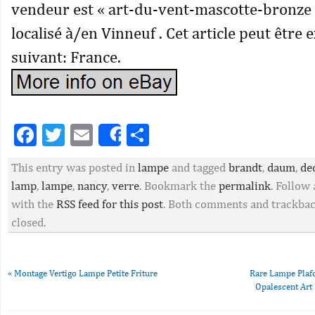
vendeur est « art-du-vent-mascotte-bronze »
localisé à/en Vinneuf . Cet article peut être
suivant: France.
Facebook
Twitter
Email
Partager
Share
This entry was posted in
lampe
and tagged
brandt
,
daum
,
de
lamp
,
lampe
,
nancy
,
verre
. Bookmark the
permalink
. Follow
with the
RSS feed for this post
. Both comments and trackbac
closed.
«
Montage Vertigo Lampe Petite Friture
Rare Lampe Plaf
Opalescent Art