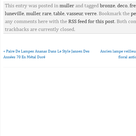
This entry was posted in
muller
and tagged
bronze
,
deco
,
fre
luneville
,
muller
,
rare
,
table
,
vasseur
,
verre
. Bookmark the
pe
any comments here with the
RSS feed for this post
. Both c
trackbacks are currently closed.
«
Paire De Lampes Ananas Dans Le Style Jansen Des
Ancien lampe veilleu
Années 70 En Métal Doré
floral an