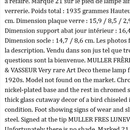
à refaire. Marqué 21 sur le pied de lampe ain
verrerie. Poids total : 1935 grammes Hauteur
cm. Dimension plaque verre : 15,9 / 8,5 / 2,
Dimension support abat jour intérieur : 16,4
Dimension socle : 14,7 / 8,6 cm. Les photos 
la description. Vendu dans son jus tel que tr
questions sont la bienvenue. MULLER FRÈ
& VASSEUR Very rare Art Deco theme lamp 
1920s. Model not found on the market. Chr
nickel-plated base and the rest in chromed st
thick glass cutaway decor of a bird chiseled 
condition. Foot showing signs of wear and sl
steel. Signed at the tip MULLER FRES LUNE
Unfortunately there is no shade. Marked 21